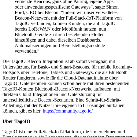
vernetzte Beacons, ganz ohne Pairing, eigene Apps
oder anwendungsspezifische Gateways”, sagte Simon
Ford, CEO bei Blecon. “Indem wir unser verwaltetes
Beacon-Netzwerk mit der Full-Stack-IoT-Plattform von
TagoIO verbinden, können Kunden, die auf TagoIO
bereits LoRaWAN oder Mobilfunk nutzen, nun
Bluetooth-Geräte zu ihren bestehenden Flotten
hinzufügen und dabei dieselben Dashboards,
Automatisierungen und Bereitstellungsmodelle
verwenden.”
Die TagoIO-Blecon-Integration ist ab sofort verfügbar, mit
Unterstützung für Basic- und Smart-Beacons, für mobile Roaming-
Hotspots über Telefone, Tablets und Gateways, die als Bluetooth-
Router fungieren, sowie für die Cloud-Datenaufnahme über
TagoIO. Unternehmen können schon heute mit ihren bestehenden
TagoIO-Konten Bluetooth-Beacon-Netzwerke aufbauen, mit
direkten Cloud-Integrationen und Unterstützung für
unterschiedlichste Beacon-Szenarien. Eine Schritt-für-Schritt-
Anleitung, mit der Nutzer ihre eigenen IoT-Lösungen aufbauen
können, gibt es hier:
https://community.tago.io/
Über TagoIO
TagoIO ist eine Full-Stack-IoT-Plattform, die Unternehmen und