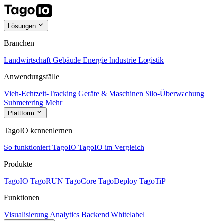
Lösungen
Branchen
Landwirtschaft
Gebäude
Energie
Industrie
Logistik
Anwendungsfälle
Vieh-Echtzeit-Tracking
Geräte & Maschinen
Silo-Überwachung
Submetering
Mehr
Plattform
TagoIO kennenlernen
So funktioniert TagoIO
TagoIO im Vergleich
Produkte
TagoIO
TagoRUN
TagoCore
TagoDeploy
TagoTiP
Funktionen
Visualisierung
Analytics
Backend
Whitelabel