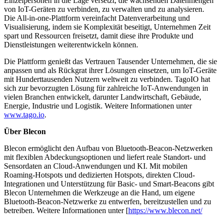
Einzelpersonen in die Lage versetzt, die wachsenden Datenmengen
von IoT-Geräten zu verbinden, zu verwalten und zu analysieren.
Die All-in-one-Plattform vereinfacht Datenverarbeitung und
Visualisierung, indem sie Komplexität beseitigt, Unternehmen Zeit
spart und Ressourcen freisetzt, damit diese ihre Produkte und
Dienstleistungen weiterentwickeln können.
Die Plattform genießt das Vertrauen Tausender Unternehmen, die sie
anpassen und als Rückgrat ihrer Lösungen einsetzen, um IoT-Geräte
mit Hunderttausenden Nutzern weltweit zu verbinden. TagoIO hat
sich zur bevorzugten Lösung für zahlreiche IoT-Anwendungen in
vielen Branchen entwickelt, darunter Landwirtschaft, Gebäude,
Energie, Industrie und Logistik. Weitere Informationen unter
www.tago.io
.
Über Blecon
Blecon ermöglicht den Aufbau von Bluetooth-Beacon-Netzwerken
mit flexiblen Abdeckungsoptionen und liefert reale Standort- und
Sensordaten an Cloud-Anwendungen und KI. Mit mobilen
Roaming-Hotspots und dedizierten Hotspots, direkten Cloud-
Integrationen und Unterstützung für Basic- und Smart-Beacons gibt
Blecon Unternehmen die Werkzeuge an die Hand, um eigene
Bluetooth-Beacon-Netzwerke zu entwerfen, bereitzustellen und zu
betreiben. Weitere Informationen unter [
https://www.blecon.net/