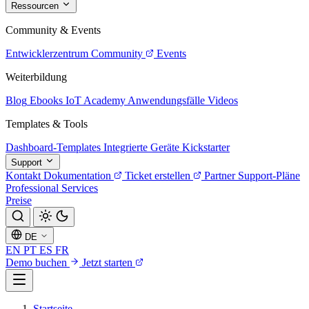
Ressourcen
Community & Events
Entwicklerzentrum
Community
Events
Weiterbildung
Blog
Ebooks
IoT Academy
Anwendungsfälle
Videos
Templates & Tools
Dashboard-Templates
Integrierte Geräte
Kickstarter
Support
Kontakt
Dokumentation
Ticket erstellen
Partner
Support-Pläne
Professional Services
Preise
DE
EN
PT
ES
FR
Demo buchen
Jetzt starten
Startseite