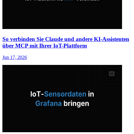
So verbinden Sie Claude und andere KI-Assistenten
über MCP mit Ihrer IoT-Plattform
Jun 17, 2026