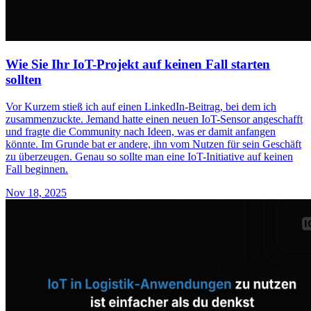
Wie Sie Ihr IoT-Projekt auf keinen Fall starten
sollten
Vor Kurzem stieß ich auf einen LinkedIn-Beitrag, bei dem ich
zusammenzuckte. Jemand hatte einen neuen IoT-Sensor angeschafft
und fragte die Community nach Ideen, was er damit anfangen
könnte. Im Grunde bat er andere, ihn vom Nutzen für sein Geschäft
zu überzeugen. Genau so sollte man eine IoT-Initiative auf keinen
Fall beginnen.
Nov 18, 2025