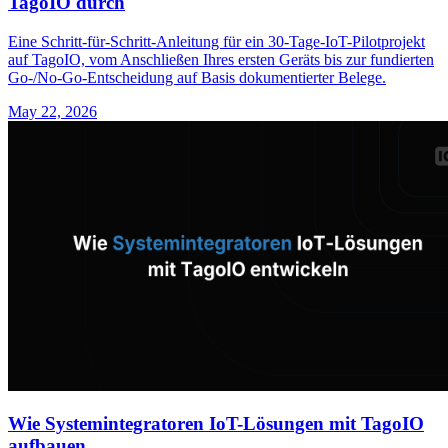
TagoIO durch
Eine Schritt-für-Schritt-Anleitung für ein 30-Tage-IoT-Pilotprojekt
auf TagoIO, vom Anschließen Ihres ersten Geräts bis zur fundierten
Go-/No-Go-Entscheidung auf Basis dokumentierter Belege.
May 22, 2026
Wie Systemintegratoren IoT-Lösungen mit TagoIO
aufbauen