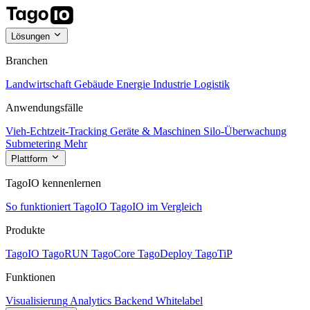
Lösungen
Branchen
Landwirtschaft
Gebäude
Energie
Industrie
Logistik
Anwendungsfälle
Vieh-Echtzeit-Tracking
Geräte & Maschinen
Silo-Überwachung
Submetering
Mehr
Plattform
TagoIO kennenlernen
So funktioniert TagoIO
TagoIO im Vergleich
Produkte
TagoIO
TagoRUN
TagoCore
TagoDeploy
TagoTiP
Funktionen
Visualisierung
Analytics
Backend
Whitelabel