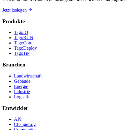
Jetzt loslegen
Produkte
TagoIO
TagoRUN
TagoCore
TagoDeploy
TagoTiP
Branchen
Landwirtschaft
Gebäude
Energie
Industrie
Logistik
Entwickler
API
ChangeLog
Community