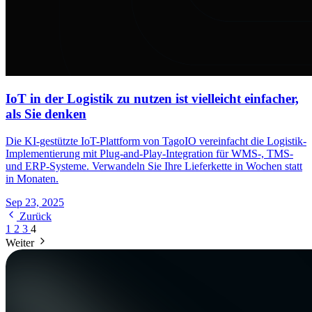
IoT in der Logistik zu nutzen ist vielleicht einfacher,
als Sie denken
Die KI-gestützte IoT-Plattform von TagoIO vereinfacht die Logistik-
Implementierung mit Plug-and-Play-Integration für WMS-, TMS-
und ERP-Systeme. Verwandeln Sie Ihre Lieferkette in Wochen statt
in Monaten.
Sep 23, 2025
Zurück
1
2
3
4
Weiter