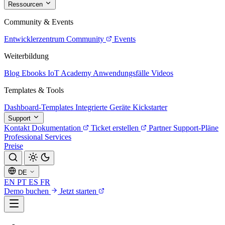
Ressourcen
Community & Events
Entwicklerzentrum
Community
Events
Weiterbildung
Blog
Ebooks
IoT Academy
Anwendungsfälle
Videos
Templates & Tools
Dashboard-Templates
Integrierte Geräte
Kickstarter
Support
Kontakt
Dokumentation
Ticket erstellen
Partner
Support-Pläne
Professional Services
Preise
DE
EN
PT
ES
FR
Demo buchen
Jetzt starten