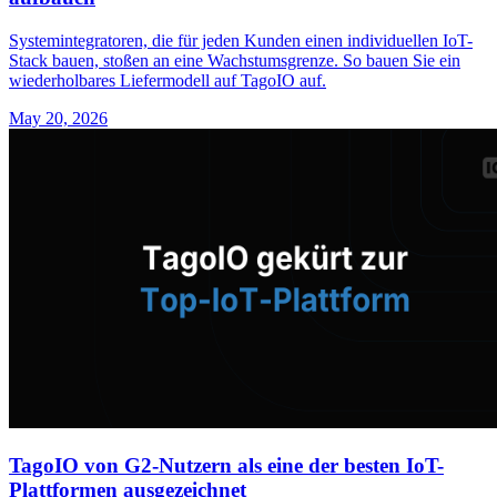
Systemintegratoren, die für jeden Kunden einen individuellen IoT-
Stack bauen, stoßen an eine Wachstumsgrenze. So bauen Sie ein
wiederholbares Liefermodell auf TagoIO auf.
May 20, 2026
TagoIO von G2-Nutzern als eine der besten IoT-
Plattformen ausgezeichnet