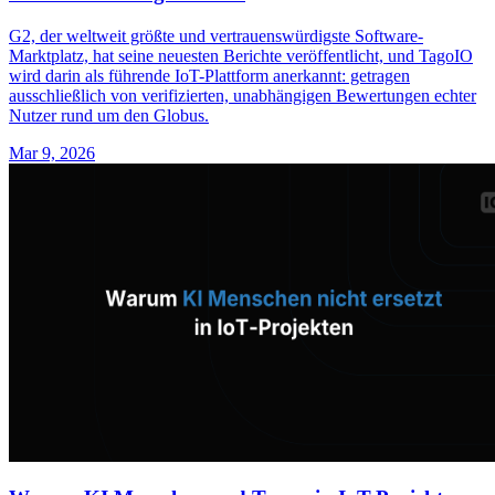
G2, der weltweit größte und vertrauenswürdigste Software-
Marktplatz, hat seine neuesten Berichte veröffentlicht, und TagoIO
wird darin als führende IoT-Plattform anerkannt: getragen
ausschließlich von verifizierten, unabhängigen Bewertungen echter
Nutzer rund um den Globus.
Mar 9, 2026