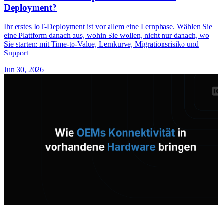
Deployment?
Ihr erstes IoT-Deployment ist vor allem eine Lernphase. Wählen Sie
eine Plattform danach aus, wohin Sie wollen, nicht nur danach, wo
Sie starten: mit Time-to-Value, Lernkurve, Migrationsrisiko und
Support.
Jun 30, 2026