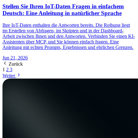
Stellen Sie Ihren IoT-Daten Fragen in einfachem
Deutsch: Eine Anleitung in natürlicher Sprache
Ihre IoT-Daten enthalten die Antworten bereits. Die Reibung liegt
im Erstellen von Abfragen, im Skripten und in der Dashboard-
Arbeit zwischen Ihnen und den Antworten. Verbinden Sie einen KI-
Assistenten über MCP, und Sie können einfach fragen. Eine
Anleitung mit echten Prompts, Ergebnissen und ehrlichen Grenzen.
Jun 21, 2026
Zurück
1
2
3
Weiter