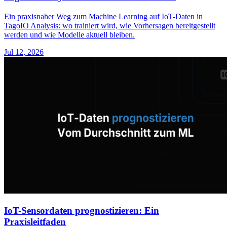
Ein praxisnaher Weg zum Machine Learning auf IoT-Daten in
TagoIO Analysis: wo trainiert wird, wie Vorhersagen bereitgestellt
werden und wie Modelle aktuell bleiben.
Jul 12, 2026
IoT-Sensordaten prognostizieren: Ein
Praxisleitfaden