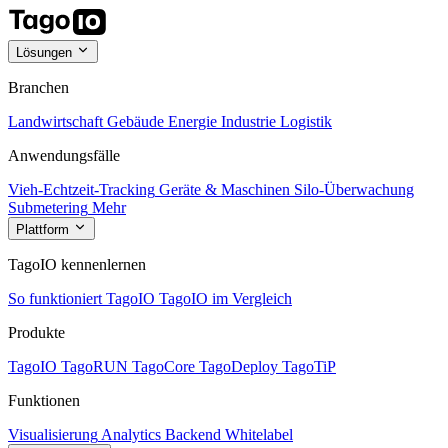
Lösungen
Branchen
Landwirtschaft
Gebäude
Energie
Industrie
Logistik
Anwendungsfälle
Vieh-Echtzeit-Tracking
Geräte & Maschinen
Silo-Überwachung
Submetering
Mehr
Plattform
TagoIO kennenlernen
So funktioniert TagoIO
TagoIO im Vergleich
Produkte
TagoIO
TagoRUN
TagoCore
TagoDeploy
TagoTiP
Funktionen
Visualisierung
Analytics
Backend
Whitelabel