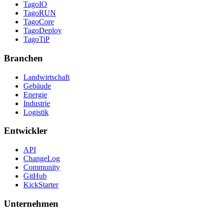
TagoIO
TagoRUN
TagoCore
TagoDeploy
TagoTiP
Branchen
Landwirtschaft
Gebäude
Energie
Industrie
Logistik
Entwickler
API
ChangeLog
Community
GitHub
KickStarter
Unternehmen