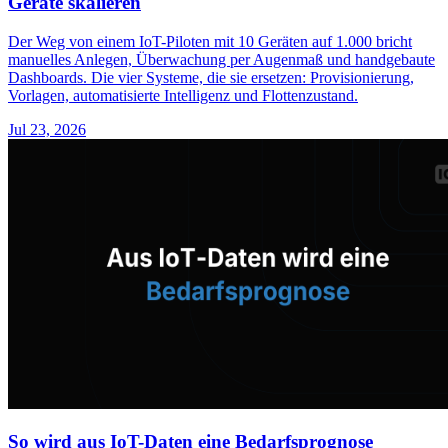
Geräte skalieren
Der Weg von einem IoT-Piloten mit 10 Geräten auf 1.000 bricht
manuelles Anlegen, Überwachung per Augenmaß und handgebaute
Dashboards. Die vier Systeme, die sie ersetzen: Provisionierung,
Vorlagen, automatisierte Intelligenz und Flottenzustand.
Jul 23, 2026
So wird aus IoT-Daten eine Bedarfsprognose