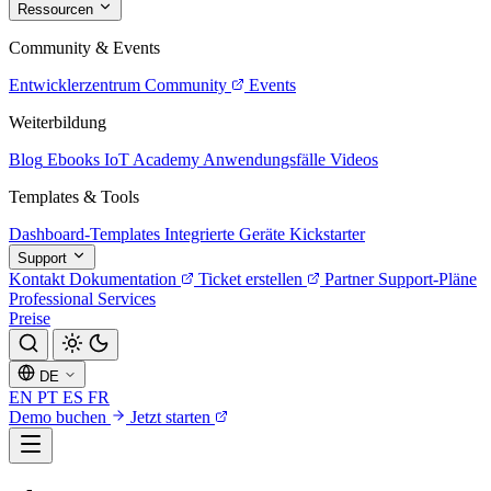
Ressourcen
Community & Events
Entwicklerzentrum
Community
Events
Weiterbildung
Blog
Ebooks
IoT Academy
Anwendungsfälle
Videos
Templates & Tools
Dashboard-Templates
Integrierte Geräte
Kickstarter
Support
Kontakt
Dokumentation
Ticket erstellen
Partner
Support-Pläne
Professional Services
Preise
DE
EN
PT
ES
FR
Demo buchen
Jetzt starten