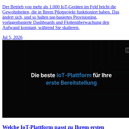
Der Betrieb von mehr als 1.000 IoT-Geräten im Feld bricht die
Gewohnheiten, die in Ihrem Pilotprojekt funktioniert haben. Das
ändert sich, und so halten tag-basiertes Provisioning,
vorlagenbasierte Dashboards und Flottenüberwachung den
Aufwand konstant, während Sie skalieren.
Jul 5, 2026
Welche IoT-Plattform passt zu Ihrem ersten