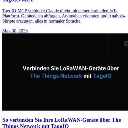
TagoIO MCP verbindet Claude direkt mit deiner laufenden IoT-
Plattform. Gerätedaten abfragen, Anomalien erkennen und Analysis-
Skripte erzeugen, alles in normaler Sprache.
May 30, 2026
So verbinden Sie Ihre LoRaWAN-Geräte über The
Things Network mit TagoIO