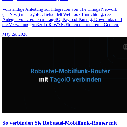
Vollständige Anleitung zur Integration von The Things Network
(TTN v3) mit TagoIO. Behandelt Webhook-Einrichtung, das
Anlegen von Geräten in TagoIO, Payload-Parsing, Downlinks und
die Verwaltung großer LoRaWAN-Flotten mit mehreren Geräten.
May 29, 2026
So verbinden Sie Robustel-Mobilfunk-Router mit