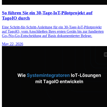
So führen Sie ein 30-Tage-IoT-Pilotprojekt auf
TagoIO durch
Eine Schritt-für-Schritt-Anleitung für ein 30-Tage-IoT-Pilotprojekt
auf TagoIO, vom Anschließen Ihres ersten Geräts bis zur fundierten
Go-/No-Go-Entscheidung auf Basis dokumentierter Belege.
May 22, 2026