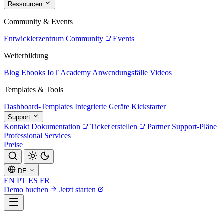
Ressourcen
Community & Events
Entwicklerzentrum
Community
Events
Weiterbildung
Blog
Ebooks
IoT Academy
Anwendungsfälle
Videos
Templates & Tools
Dashboard-Templates
Integrierte Geräte
Kickstarter
Support
Kontakt
Dokumentation
Ticket erstellen
Partner
Support-Pläne
Professional Services
Preise
DE
EN
PT
ES
FR
Demo buchen
Jetzt starten