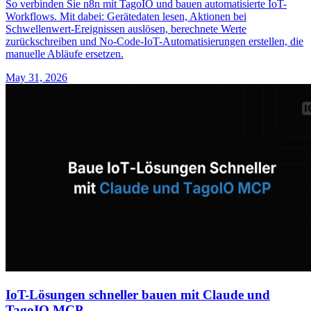
So verbinden Sie n8n mit TagoIO und bauen automatisierte IoT-
Workflows. Mit dabei: Gerätedaten lesen, Aktionen bei
Schwellenwert-Ereignissen auslösen, berechnete Werte
zurückschreiben und No-Code-IoT-Automatisierungen erstellen, die
manuelle Abläufe ersetzen.
May 31, 2026
IoT-Lösungen schneller bauen mit Claude und
TagoIO MCP