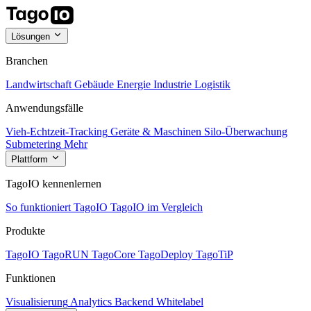
Lösungen
Branchen
Landwirtschaft
Gebäude
Energie
Industrie
Logistik
Anwendungsfälle
Vieh-Echtzeit-Tracking
Geräte & Maschinen
Silo-Überwachung
Submetering
Mehr
Plattform
TagoIO kennenlernen
So funktioniert TagoIO
TagoIO im Vergleich
Produkte
TagoIO
TagoRUN
TagoCore
TagoDeploy
TagoTiP
Funktionen
Visualisierung
Analytics
Backend
Whitelabel