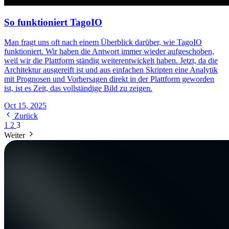
So funktioniert TagoIO
Man fragt uns oft nach einem Überblick darüber, wie TagoIO
funktioniert. Wir haben die Antwort immer wieder aufgeschoben,
weil wir die Plattform ständig weiterentwickelt haben. Jetzt, da die
Architektur ausgereift ist und aus einfachen Skripten eine Analytik
mit Prognosen und Vorhersagen direkt in der Plattform geworden
ist, ist es Zeit, das vollständige Bild zu zeigen.
Oct 15, 2025
Zurück
1
2
3
Weiter