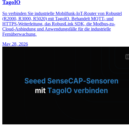
TagoIO
So verbinden Sie industrielle Mobilfunk-IoT-Router von Robustel
(R2000, R3000, R5020) mit TagoIO. Behandelt MQTT- und
HTTPS-Weiterleitung, das RobustLink SDK, die Modbus-zu-
Cloud-Anbindung und Anwendungsfälle für die industrielle
Fernüberwachung.
May 28, 2026