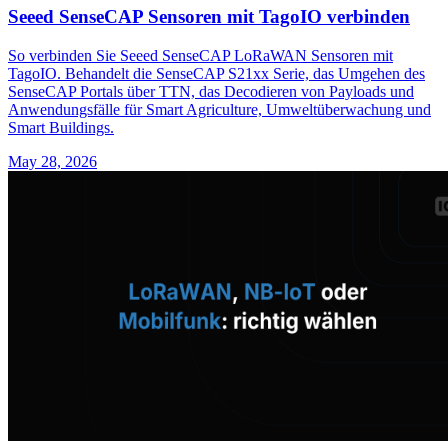
Seeed SenseCAP Sensoren mit TagoIO verbinden
So verbinden Sie Seeed SenseCAP LoRaWAN Sensoren mit
TagoIO. Behandelt die SenseCAP S21xx Serie, das Umgehen des
SenseCAP Portals über TTN, das Decodieren von Payloads und
Anwendungsfälle für Smart Agriculture, Umweltüberwachung und
Smart Buildings.
May 28, 2026