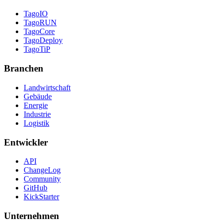
TagoIO
TagoRUN
TagoCore
TagoDeploy
TagoTiP
Branchen
Landwirtschaft
Gebäude
Energie
Industrie
Logistik
Entwickler
API
ChangeLog
Community
GitHub
KickStarter
Unternehmen