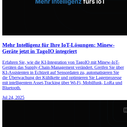
Mehr Intelligenz für Ihre IoT-Lösungen: Minew-
Geräte jetzt in TagoIO integriert
Erfahren Sie, wie die KI-Integration von TagoIO mit Minew-IoT-
Geräten das Supply-Chain-Management verändert. Greifen Sie über
KI-Assistenten in Echtzeit auf Sensordaten zu, automatisieren Sie
die Überwachung der Kühlkette und optimieren Sie Lagerprozesse
mit intelligentem Asset-Tracking über Wi-Fi, Mobilfunk, LoRa und
Bluetooth.
Jul 24, 2025