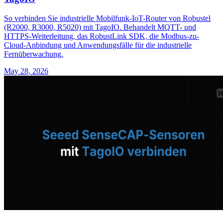
So verbinden Sie industrielle Mobilfunk-IoT-Router von Robustel
(R2000, R3000, R5020) mit TagoIO. Behandelt MQTT- und
HTTPS-Weiterleitung, das RobustLink SDK, die Modbus-zu-
Cloud-Anbindung und Anwendungsfälle für die industrielle
Fernüberwachung.
May 28, 2026