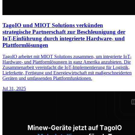
TagoIO und MIOT Solutions verkünden
strategische Partnerschaft zur Beschleunigung der
IoT-Einführung durch integrierte Hardware- und
Plattformlösungen
TagoIO arbeitet mit MIOT Solutions zusammen, um integrierte IoT-
Hardware- und Plattformlösungen in ganz Amerika anzubieten. Die
Zusammenarbeit vereinfacht die IoT-Implementierung für Logistik,
Lieferkette, Fertigung und Energiewirtschaft mit maßgeschneiderten
Geräten und umfassenden Plattformfunktionen.
Jul 31, 2025