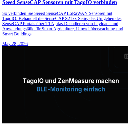
Seeed SenseCAP Sensoren mit TagoIO verbinden
So verbinden Sie Seeed SenseCAP LoRaWAN Sensoren mit
TagoIO. Behandelt die SenseCAP S21xx Serie, das Umgehen des
SenseCAP Portals über TTN, das Decodieren von Payloads und
Anwendungsfälle für Smart Agriculture, Umweltüberwachung und
Smart Buildings.
May 28, 2026