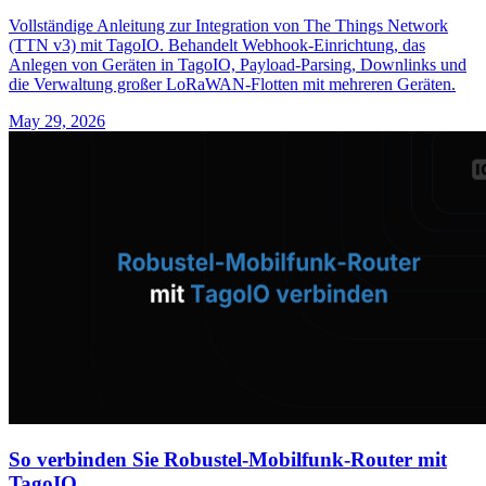
Vollständige Anleitung zur Integration von The Things Network
(TTN v3) mit TagoIO. Behandelt Webhook-Einrichtung, das
Anlegen von Geräten in TagoIO, Payload-Parsing, Downlinks und
die Verwaltung großer LoRaWAN-Flotten mit mehreren Geräten.
May 29, 2026
So verbinden Sie Robustel-Mobilfunk-Router mit
TagoIO