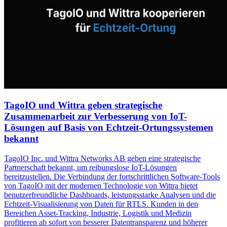
TagoIO und Wittra geben strategische
Zusammenarbeit zur Verbesserung von IoT-
Lösungen auf Basis von Echtzeit-Ortungssystemen
bekannt
TagoIO Inc. und Wittra Networks AB geben eine strategische
Partnerschaft bekannt, um reibungslose IoT-Lösungen
bereitzustellen. Die Verbindung der fortschrittlichen Software-Tools
von TagoIO mit der modernen Technologie von Wittra bietet
benutzerfreundliche Dashboards, leistungsstarke Analysen und die
Echtzeit-Visualisierung von Daten für RTLS. Kunden in den
Bereichen Asset-Tracking, Industrie, Logistik und Medizin
profitieren ab sofort von besserer Datentransparenz und höherer