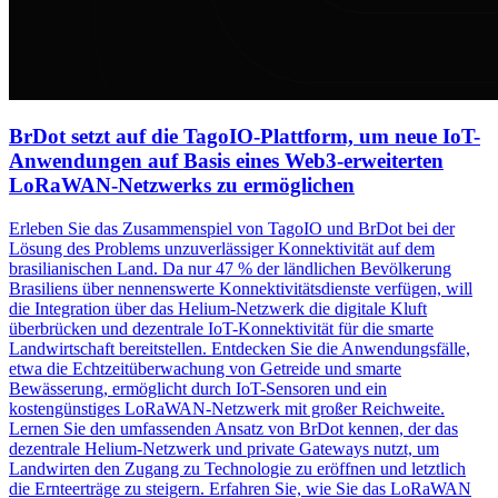
BrDot setzt auf die TagoIO-Plattform, um neue IoT-
Anwendungen auf Basis eines Web3-erweiterten
LoRaWAN-Netzwerks zu ermöglichen
Erleben Sie das Zusammenspiel von TagoIO und BrDot bei der
Lösung des Problems unzuverlässiger Konnektivität auf dem
brasilianischen Land. Da nur 47 % der ländlichen Bevölkerung
Brasiliens über nennenswerte Konnektivitätsdienste verfügen, will
die Integration über das Helium-Netzwerk die digitale Kluft
überbrücken und dezentrale IoT-Konnektivität für die smarte
Landwirtschaft bereitstellen. Entdecken Sie die Anwendungsfälle,
etwa die Echtzeitüberwachung von Getreide und smarte
Bewässerung, ermöglicht durch IoT-Sensoren und ein
kostengünstiges LoRaWAN-Netzwerk mit großer Reichweite.
Lernen Sie den umfassenden Ansatz von BrDot kennen, der das
dezentrale Helium-Netzwerk und private Gateways nutzt, um
Landwirten den Zugang zu Technologie zu eröffnen und letztlich
die Ernteerträge zu steigern. Erfahren Sie, wie Sie das LoRaWAN