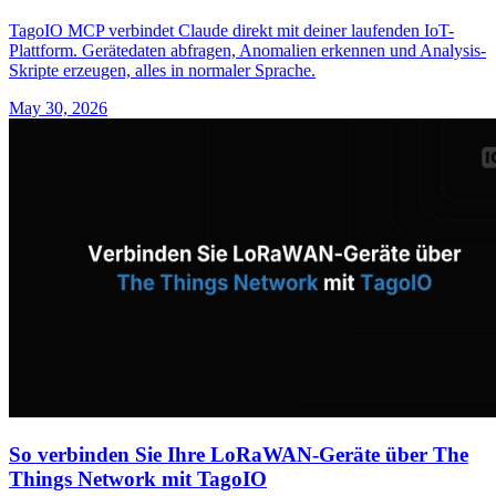
TagoIO MCP verbindet Claude direkt mit deiner laufenden IoT-
Plattform. Gerätedaten abfragen, Anomalien erkennen und Analysis-
Skripte erzeugen, alles in normaler Sprache.
May 30, 2026
So verbinden Sie Ihre LoRaWAN-Geräte über The
Things Network mit TagoIO