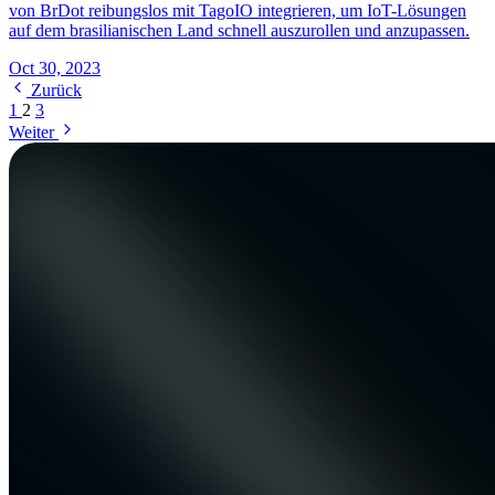
von BrDot reibungslos mit TagoIO integrieren, um IoT-Lösungen
auf dem brasilianischen Land schnell auszurollen und anzupassen.
Oct 30, 2023
Zurück
1
2
3
Weiter