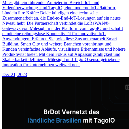
Milesight, ein führender Anbieter im Bereich IoT und
Videoüberwachung, und TagoIO, eine moderne IoT-Plattform,
bündeln ihre Kräfte: Beide kündigen eine technische
Zusammenarbeit an, die End-to-End-IoT-Lösungen auf ein neues
Niveau hebt. Die Partnerschaft verbindet die LoRaWAN®-
Gateways von Milesight mit der Plattform von TagoIO und schafft
damit eine reibungslose Konnektivität für innovative IoT-
Anwendungen. Erfahren Sie, wie diese Zusammenarbeit Smart
Building, Smart City und weitere Branchen voranbringt und
Kunden vereinfachte Abläufe, visualisierte Erkenntnisse und höhere
Produktivität bietet. Mit dem Fokus auf Anpassungsfähigkeit und
Skalierbarkeit definieren Milesight und TagoIO sensorgetriebene
Innovation für Unternehmen weltweit neu.
Dec 21, 2023