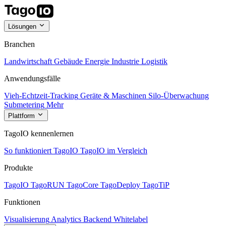
Lösungen
Branchen
Landwirtschaft
Gebäude
Energie
Industrie
Logistik
Anwendungsfälle
Vieh-Echtzeit-Tracking
Geräte & Maschinen
Silo-Überwachung
Submetering
Mehr
Plattform
TagoIO kennenlernen
So funktioniert TagoIO
TagoIO im Vergleich
Produkte
TagoIO
TagoRUN
TagoCore
TagoDeploy
TagoTiP
Funktionen
Visualisierung
Analytics
Backend
Whitelabel