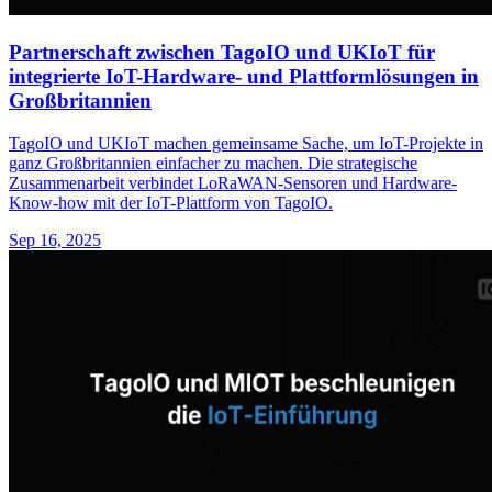
Partnerschaft zwischen TagoIO und UKIoT für
integrierte IoT-Hardware- und Plattformlösungen in
Großbritannien
TagoIO und UKIoT machen gemeinsame Sache, um IoT-Projekte in
ganz Großbritannien einfacher zu machen. Die strategische
Zusammenarbeit verbindet LoRaWAN-Sensoren und Hardware-
Know-how mit der IoT-Plattform von TagoIO.
Sep 16, 2025