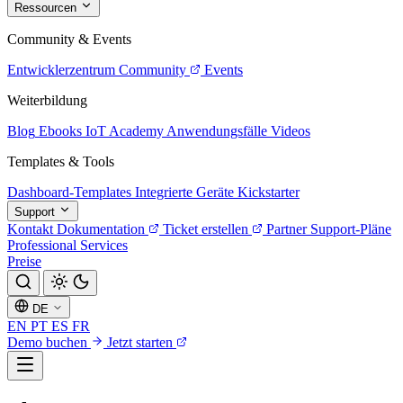
Ressourcen
Community & Events
Entwicklerzentrum
Community
Events
Weiterbildung
Blog
Ebooks
IoT Academy
Anwendungsfälle
Videos
Templates & Tools
Dashboard-Templates
Integrierte Geräte
Kickstarter
Support
Kontakt
Dokumentation
Ticket erstellen
Partner
Support-Pläne
Professional Services
Preise
DE
EN
PT
ES
FR
Demo buchen
Jetzt starten