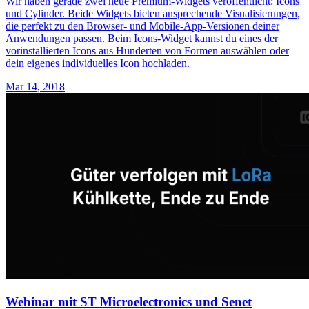
Wir haben gerade zwei neue Premium-Widgets veröffentlicht: Icons
und Cylinder. Beide Widgets bieten ansprechende Visualisierungen,
die perfekt zu den Browser- und Mobile-App-Versionen deiner
Anwendungen passen. Beim Icons-Widget kannst du eines der
vorinstallierten Icons aus Hunderten von Formen auswählen oder
dein eigenes individuelles Icon hochladen.
Mar 14, 2018
Webinar mit ST Microelectronics und Senet