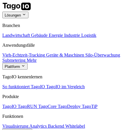
Lösungen
Branchen
Landwirtschaft
Gebäude
Energie
Industrie
Logistik
Anwendungsfälle
Vieh-Echtzeit-Tracking
Geräte & Maschinen
Silo-Überwachung
Submetering
Mehr
Plattform
TagoIO kennenlernen
So funktioniert TagoIO
TagoIO im Vergleich
Produkte
TagoIO
TagoRUN
TagoCore
TagoDeploy
TagoTiP
Funktionen
Visualisierung
Analytics
Backend
Whitelabel