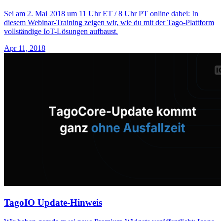
Sei am 2. Mai 2018 um 11 Uhr ET / 8 Uhr PT online dabei: In
diesem Webinar-Training zeigen wir, wie du mit der Tago-Plattform
vollständige IoT-Lösungen aufbaust.
Apr 11, 2018
TagoIO Update-Hinweis