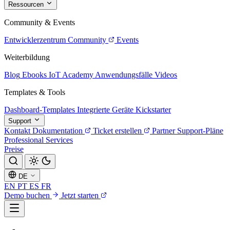
Ressourcen
Community & Events
Entwicklerzentrum
Community
Events
Weiterbildung
Blog
Ebooks
IoT Academy
Anwendungsfälle
Videos
Templates & Tools
Dashboard-Templates
Integrierte Geräte
Kickstarter
Support
Kontakt
Dokumentation
Ticket erstellen
Partner
Support-Pläne
Professional Services
Preise
DE
EN
PT
ES
FR
Demo buchen
Jetzt starten