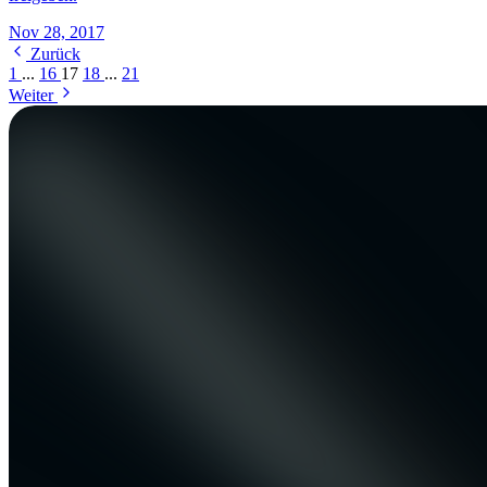
Nov 28, 2017
Zurück
1
...
16
17
18
...
21
Weiter