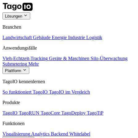
Lösungen
Branchen
Landwirtschaft
Gebäude
Energie
Industrie
Logistik
Anwendungsfälle
Vieh-Echtzeit-Tracking
Geräte & Maschinen
Silo-Überwachung
Submetering
Mehr
Plattform
TagoIO kennenlernen
So funktioniert TagoIO
TagoIO im Vergleich
Produkte
TagoIO
TagoRUN
TagoCore
TagoDeploy
TagoTiP
Funktionen
Visualisierung
Analytics
Backend
Whitelabel