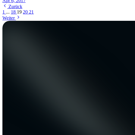
Apr 6, 2017
Zurück
1
...
18
19
20
21
Weiter