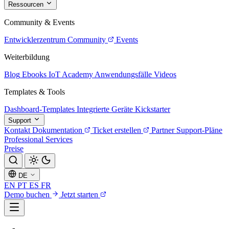
Ressourcen
Community & Events
Entwicklerzentrum
Community
Events
Weiterbildung
Blog
Ebooks
IoT Academy
Anwendungsfälle
Videos
Templates & Tools
Dashboard-Templates
Integrierte Geräte
Kickstarter
Support
Kontakt
Dokumentation
Ticket erstellen
Partner
Support-Pläne
Professional Services
Preise
DE
EN
PT
ES
FR
Demo buchen
Jetzt starten