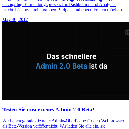
einzigartige Einrichtungsprozess für Dashboards und Analytics
macht Lösungen mit knappen Budgets und engen Fristen möglich.
May 30, 2017
Testen Sie unser neues Admin 2.0 Beta!
Wir haben gerade die neue Admin-Oberfläche für den Webbrowser
als Beta-Version veröffentlicht. Wir laden Sie alle ein, sie