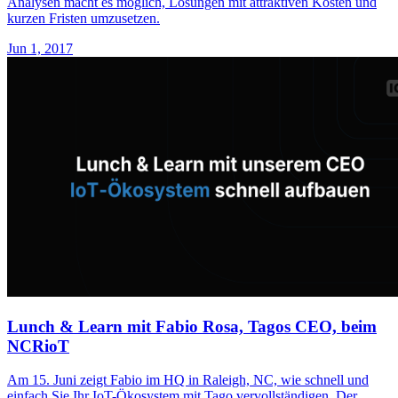
Analysen macht es möglich, Lösungen mit attraktiven Kosten und
kurzen Fristen umzusetzen.
Jun 1, 2017
Lunch & Learn mit Fabio Rosa, Tagos CEO, beim
NCRioT
Am 15. Juni zeigt Fabio im HQ in Raleigh, NC, wie schnell und
einfach Sie Ihr IoT-Ökosystem mit Tago vervollständigen. Der