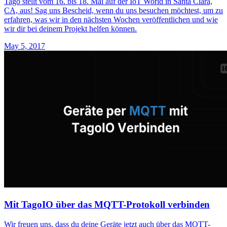
Tago stellt vom 16. bis 18. Mai auf der IoT World in Santa Clara,
CA, aus! Sag uns Bescheid, wenn du uns besuchen möchtest, um zu
erfahren, was wir in den nächsten Wochen veröffentlichen und wie
wir dir bei deinem Projekt helfen können.
May 5, 2017
Mit TagoIO über das MQTT-Protokoll verbinden
Wir freuen uns, dass du deine Geräte jetzt auch über das MQTT-