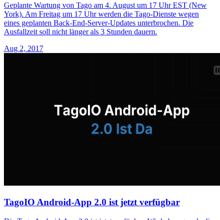
Geplante Wartung von Tago am 4. August um 17 Uhr EST (New
York). Am Freitag um 17 Uhr werden die Tago-Dienste wegen
eines geplanten Back-End-Server-Updates unterbrochen. Die
Ausfallzeit soll nicht länger als 3 Stunden dauern.
Aug 2, 2017
TagoIO Android-App 2.0 ist jetzt verfügbar