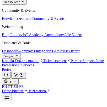
Ressourcen
Community & Events
Entwicklerzentrum
Community
Events
Weiterbildung
Blog
Ebooks
IoT Academy
Anwendungsfälle
Videos
Templates & Tools
Dashboard-Templates
Integrierte Geräte
Kickstarter
Support
Kontakt
Dokumentation
Ticket erstellen
Partner
Support-Pläne
Professional Services
Preise
DE
EN
PT
ES
FR
Demo buchen
Jetzt starten