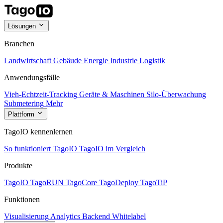
Lösungen
Branchen
Landwirtschaft
Gebäude
Energie
Industrie
Logistik
Anwendungsfälle
Vieh-Echtzeit-Tracking
Geräte & Maschinen
Silo-Überwachung
Submetering
Mehr
Plattform
TagoIO kennenlernen
So funktioniert TagoIO
TagoIO im Vergleich
Produkte
TagoIO
TagoRUN
TagoCore
TagoDeploy
TagoTiP
Funktionen
Visualisierung
Analytics
Backend
Whitelabel