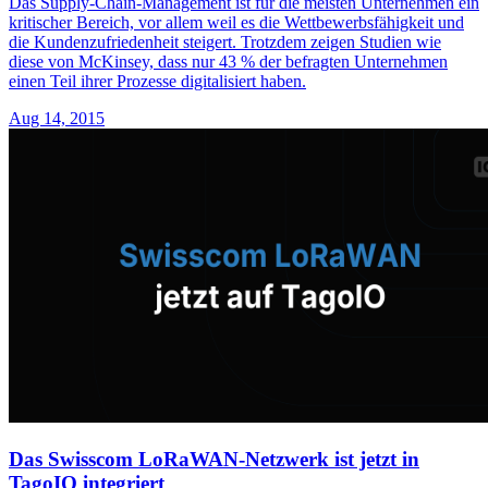
Das Supply-Chain-Management ist für die meisten Unternehmen ein
kritischer Bereich, vor allem weil es die Wettbewerbsfähigkeit und
die Kundenzufriedenheit steigert. Trotzdem zeigen Studien wie
diese von McKinsey, dass nur 43 % der befragten Unternehmen
einen Teil ihrer Prozesse digitalisiert haben.
Aug 14, 2015
Das Swisscom LoRaWAN-Netzwerk ist jetzt in
TagoIO integriert