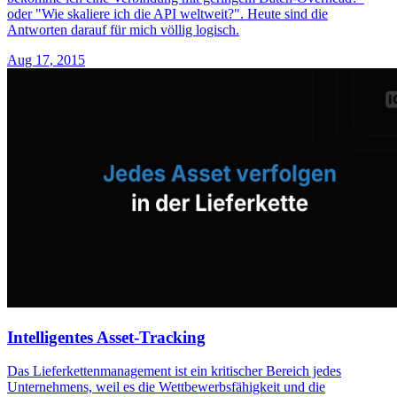
oder "Wie skaliere ich die API weltweit?". Heute sind die
Antworten darauf für mich völlig logisch.
Aug 17, 2015
Intelligentes Asset-Tracking
Das Lieferkettenmanagement ist ein kritischer Bereich jedes
Unternehmens, weil es die Wettbewerbsfähigkeit und die