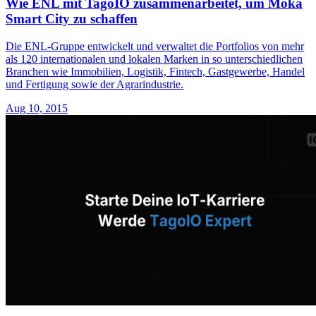
Wie ENL mit TagoIO zusammenarbeitet, um Moka
Smart City zu schaffen
Die ENL-Gruppe entwickelt und verwaltet die Portfolios von mehr
als 120 internationalen und lokalen Marken in so unterschiedlichen
Branchen wie Immobilien, Logistik, Fintech, Gastgewerbe, Handel
und Fertigung sowie der Agrarindustrie.
Aug 10, 2015