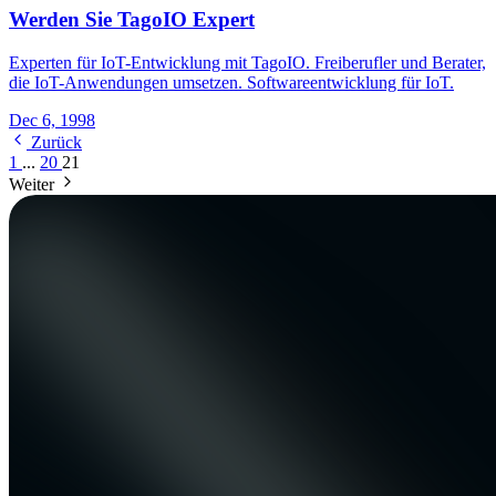
Werden Sie TagoIO Expert
Experten für IoT-Entwicklung mit TagoIO. Freiberufler und Berater,
die IoT-Anwendungen umsetzen. Softwareentwicklung für IoT.
Dec 6, 1998
Zurück
1
...
20
21
Weiter