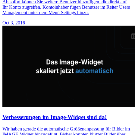
Ab sofort können Sie weitere Benutzer hinzufügen, die direkt auf
Ihr Konto zugreifen. Kontoinhaber fügen Benutzer im Reiter Users
Management unter dem Menü Settings hinzu.
Oct 3, 2016
Verbesserungen im Image-Widget sind da!
Wir haben gerade die automatische Größenanpassung für Bilder im
IMAGE-Widget hinzugefügt. Bisher konnten Nutzer Bilder über