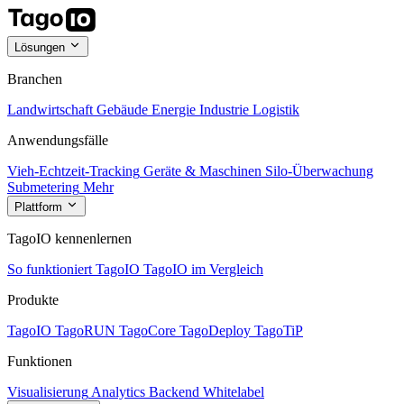
Lösungen
Branchen
Landwirtschaft
Gebäude
Energie
Industrie
Logistik
Anwendungsfälle
Vieh-Echtzeit-Tracking
Geräte & Maschinen
Silo-Überwachung
Submetering
Mehr
Plattform
TagoIO kennenlernen
So funktioniert TagoIO
TagoIO im Vergleich
Produkte
TagoIO
TagoRUN
TagoCore
TagoDeploy
TagoTiP
Funktionen
Visualisierung
Analytics
Backend
Whitelabel