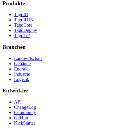
Produkte
TagoIO
TagoRUN
TagoCore
TagoDeploy
TagoTiP
Branchen
Landwirtschaft
Gebäude
Energie
Industrie
Logistik
Entwickler
API
ChangeLog
Community
GitHub
KickStarter