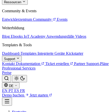
Ressourcen
Community & Events
Entwicklerzentrum
Community
Events
Weiterbildung
Blog
Ebooks
IoT Academy
Anwendungsfälle
Videos
Templates & Tools
Dashboard-Templates
Integrierte Geräte
Kickstarter
Support
Kontakt
Dokumentation
Ticket erstellen
Partner
Support-Pläne
Professional Services
Preise
DE
EN
PT
ES
FR
Demo buchen
Jetzt starten
Startseite