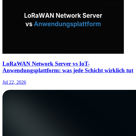
LoRaWAN Network Server vs IoT-
Anwendungsplattform: was jede Schicht wirklich tut
Jul 22, 2026