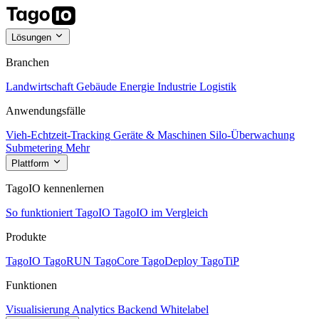
Lösungen
Branchen
Landwirtschaft
Gebäude
Energie
Industrie
Logistik
Anwendungsfälle
Vieh-Echtzeit-Tracking
Geräte & Maschinen
Silo-Überwachung
Submetering
Mehr
Plattform
TagoIO kennenlernen
So funktioniert TagoIO
TagoIO im Vergleich
Produkte
TagoIO
TagoRUN
TagoCore
TagoDeploy
TagoTiP
Funktionen
Visualisierung
Analytics
Backend
Whitelabel