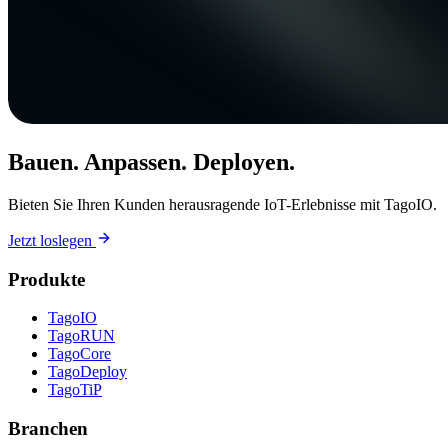
Bauen. Anpassen. Deployen.
Bieten Sie Ihren Kunden herausragende IoT-Erlebnisse mit TagoIO.
Jetzt loslegen
Produkte
TagoIO
TagoRUN
TagoCore
TagoDeploy
TagoTiP
Branchen