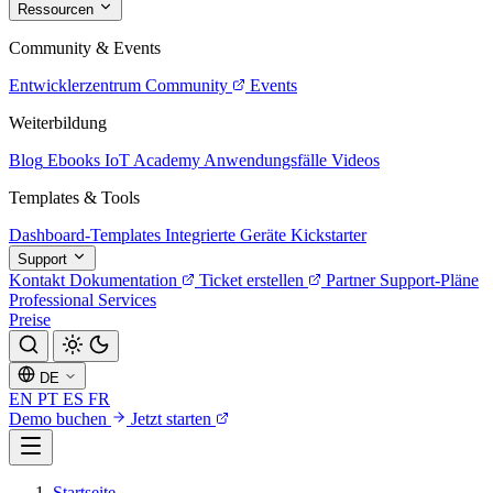
Ressourcen
Community & Events
Entwicklerzentrum
Community
Events
Weiterbildung
Blog
Ebooks
IoT Academy
Anwendungsfälle
Videos
Templates & Tools
Dashboard-Templates
Integrierte Geräte
Kickstarter
Support
Kontakt
Dokumentation
Ticket erstellen
Partner
Support-Pläne
Professional Services
Preise
DE
EN
PT
ES
FR
Demo buchen
Jetzt starten
Startseite