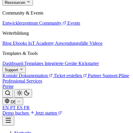
Ressourcen
Community & Events
Entwicklerzentrum
Community
Events
Weiterbildung
Blog
Ebooks
IoT Academy
Anwendungsfälle
Videos
Templates & Tools
Dashboard-Templates
Integrierte Geräte
Kickstarter
Support
Kontakt
Dokumentation
Ticket erstellen
Partner
Support-Pläne
Professional Services
Preise
DE
EN
PT
ES
FR
Demo buchen
Jetzt starten
Startseite