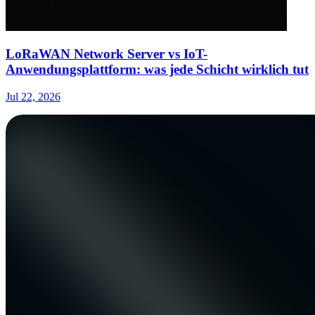
LoRaWAN Network Server vs IoT-
Anwendungsplattform: was jede Schicht wirklich tut
Jul 22, 2026