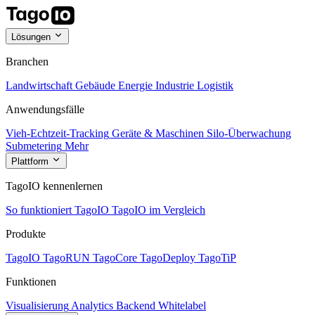
Lösungen
Branchen
Landwirtschaft
Gebäude
Energie
Industrie
Logistik
Anwendungsfälle
Vieh-Echtzeit-Tracking
Geräte & Maschinen
Silo-Überwachung
Submetering
Mehr
Plattform
TagoIO kennenlernen
So funktioniert TagoIO
TagoIO im Vergleich
Produkte
TagoIO
TagoRUN
TagoCore
TagoDeploy
TagoTiP
Funktionen
Visualisierung
Analytics
Backend
Whitelabel