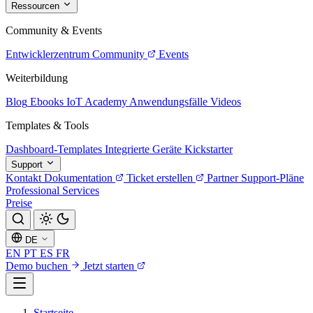
Ressourcen
Community & Events
Entwicklerzentrum
Community
Events
Weiterbildung
Blog
Ebooks
IoT Academy
Anwendungsfälle
Videos
Templates & Tools
Dashboard-Templates
Integrierte Geräte
Kickstarter
Support
Kontakt
Dokumentation
Ticket erstellen
Partner
Support-Pläne
Professional Services
Preise
DE
EN
PT
ES
FR
Demo buchen
Jetzt starten
Startseite