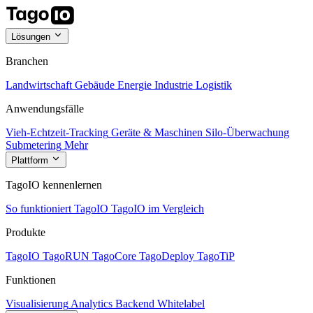
Lösungen
Branchen
Landwirtschaft
Gebäude
Energie
Industrie
Logistik
Anwendungsfälle
Vieh-Echtzeit-Tracking
Geräte & Maschinen
Silo-Überwachung
Submetering
Mehr
Plattform
TagoIO kennenlernen
So funktioniert TagoIO
TagoIO im Vergleich
Produkte
TagoIO
TagoRUN
TagoCore
TagoDeploy
TagoTiP
Funktionen
Visualisierung
Analytics
Backend
Whitelabel