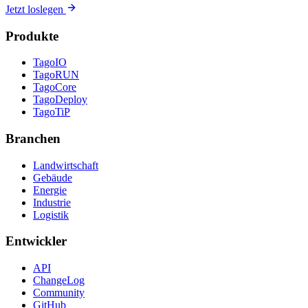
Jetzt loslegen
Produkte
TagoIO
TagoRUN
TagoCore
TagoDeploy
TagoTiP
Branchen
Landwirtschaft
Gebäude
Energie
Industrie
Logistik
Entwickler
API
ChangeLog
Community
GitHub