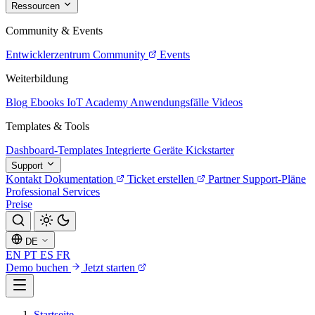
Ressourcen
Community & Events
Entwicklerzentrum
Community
Events
Weiterbildung
Blog
Ebooks
IoT Academy
Anwendungsfälle
Videos
Templates & Tools
Dashboard-Templates
Integrierte Geräte
Kickstarter
Support
Kontakt
Dokumentation
Ticket erstellen
Partner
Support-Pläne
Professional Services
Preise
DE
EN
PT
ES
FR
Demo buchen
Jetzt starten
Startseite