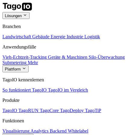
Lösungen
Branchen
Landwirtschaft
Gebäude
Energie
Industrie
Logistik
Anwendungsfälle
Vieh-Echtzeit-Tracking
Geräte & Maschinen
Silo-Überwachung
Submetering
Mehr
Plattform
TagoIO kennenlernen
So funktioniert TagoIO
TagoIO im Vergleich
Produkte
TagoIO
TagoRUN
TagoCore
TagoDeploy
TagoTiP
Funktionen
Visualisierung
Analytics
Backend
Whitelabel