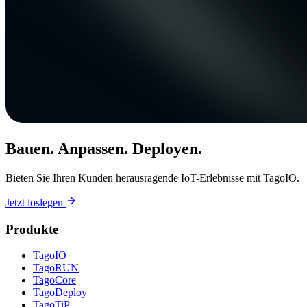
Bauen. Anpassen. Deployen.
Bieten Sie Ihren Kunden herausragende IoT-Erlebnisse mit TagoIO.
Jetzt loslegen
Produkte
TagoIO
TagoRUN
TagoCore
TagoDeploy
TagoTiP