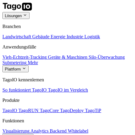
Lösungen
Branchen
Landwirtschaft
Gebäude
Energie
Industrie
Logistik
Anwendungsfälle
Vieh-Echtzeit-Tracking
Geräte & Maschinen
Silo-Überwachung
Submetering
Mehr
Plattform
TagoIO kennenlernen
So funktioniert TagoIO
TagoIO im Vergleich
Produkte
TagoIO
TagoRUN
TagoCore
TagoDeploy
TagoTiP
Funktionen
Visualisierung
Analytics
Backend
Whitelabel