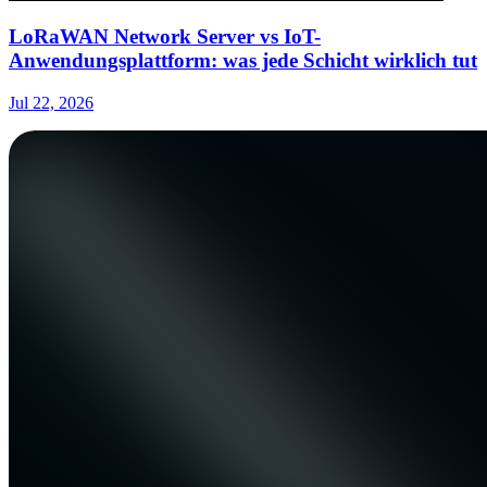
LoRaWAN Network Server vs IoT-
Anwendungsplattform: was jede Schicht wirklich tut
Jul 22, 2026