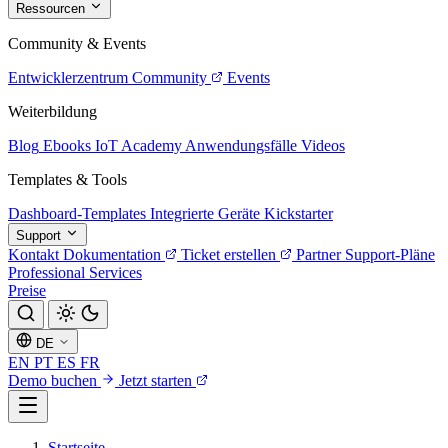
Ressourcen
Community & Events
Entwicklerzentrum
Community
Events
Weiterbildung
Blog
Ebooks
IoT Academy
Anwendungsfälle
Videos
Templates & Tools
Dashboard-Templates
Integrierte Geräte
Kickstarter
Support
Kontakt
Dokumentation
Ticket erstellen
Partner
Support-Pläne
Professional Services
Preise
DE
EN
PT
ES
FR
Demo buchen
Jetzt starten
Startseite