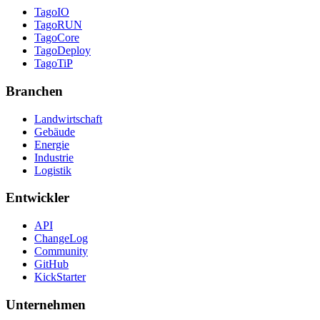
TagoIO
TagoRUN
TagoCore
TagoDeploy
TagoTiP
Branchen
Landwirtschaft
Gebäude
Energie
Industrie
Logistik
Entwickler
API
ChangeLog
Community
GitHub
KickStarter
Unternehmen