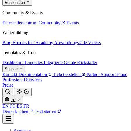
Ressourcen
Community & Events
Entwicklerzentrum
Community
Events
Weiterbildung
Blog
Ebooks
IoT Academy
Anwendungsfälle
Videos
Templates & Tools
Dashboard-Templates
Integrierte Geräte
Kickstarter
Support
Kontakt
Dokumentation
Ticket erstellen
Partner
Support-Pläne
Professional Services
Preise
DE
EN
PT
ES
FR
Demo buchen
Jetzt starten
Startseite