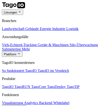
Lösungen
Branchen
Landwirtschaft
Gebäude
Energie
Industrie
Logistik
Anwendungsfälle
Vieh-Echtzeit-Tracking
Geräte & Maschinen
Silo-Überwachung
Submetering
Mehr
Plattform
TagoIO kennenlernen
So funktioniert TagoIO
TagoIO im Vergleich
Produkte
TagoIO
TagoRUN
TagoCore
TagoDeploy
TagoTiP
Funktionen
Visualisierung
Analytics
Backend
Whitelabel