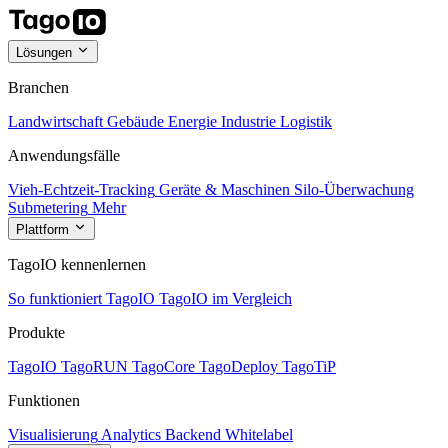
Lösungen
Branchen
Landwirtschaft
Gebäude
Energie
Industrie
Logistik
Anwendungsfälle
Vieh-Echtzeit-Tracking
Geräte & Maschinen
Silo-Überwachung
Submetering
Mehr
Plattform
TagoIO kennenlernen
So funktioniert TagoIO
TagoIO im Vergleich
Produkte
TagoIO
TagoRUN
TagoCore
TagoDeploy
TagoTiP
Funktionen
Visualisierung
Analytics
Backend
Whitelabel