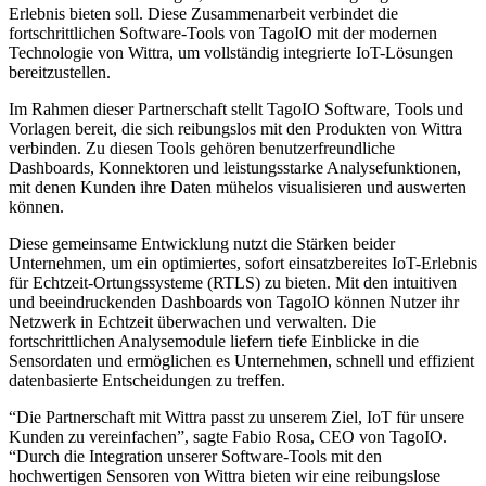
Erlebnis bieten soll. Diese Zusammenarbeit verbindet die
fortschrittlichen Software-Tools von TagoIO mit der modernen
Technologie von Wittra, um vollständig integrierte IoT-Lösungen
bereitzustellen.
Im Rahmen dieser Partnerschaft stellt TagoIO Software, Tools und
Vorlagen bereit, die sich reibungslos mit den Produkten von Wittra
verbinden. Zu diesen Tools gehören benutzerfreundliche
Dashboards, Konnektoren und leistungsstarke Analysefunktionen,
mit denen Kunden ihre Daten mühelos visualisieren und auswerten
können.
Diese gemeinsame Entwicklung nutzt die Stärken beider
Unternehmen, um ein optimiertes, sofort einsatzbereites IoT-Erlebnis
für Echtzeit-Ortungssysteme (RTLS) zu bieten. Mit den intuitiven
und beeindruckenden Dashboards von TagoIO können Nutzer ihr
Netzwerk in Echtzeit überwachen und verwalten. Die
fortschrittlichen Analysemodule liefern tiefe Einblicke in die
Sensordaten und ermöglichen es Unternehmen, schnell und effizient
datenbasierte Entscheidungen zu treffen.
“Die Partnerschaft mit Wittra passt zu unserem Ziel, IoT für unsere
Kunden zu vereinfachen”, sagte Fabio Rosa, CEO von TagoIO.
“Durch die Integration unserer Software-Tools mit den
hochwertigen Sensoren von Wittra bieten wir eine reibungslose