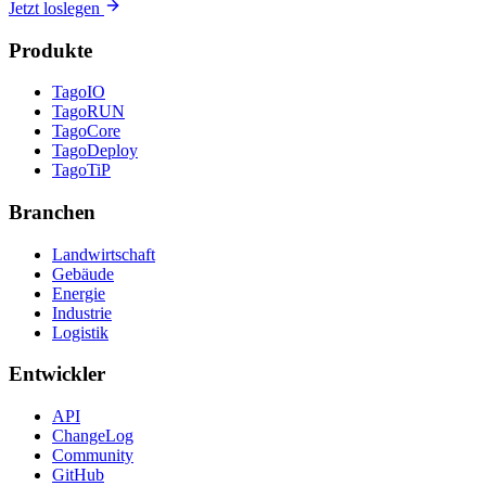
Jetzt loslegen
Produkte
TagoIO
TagoRUN
TagoCore
TagoDeploy
TagoTiP
Branchen
Landwirtschaft
Gebäude
Energie
Industrie
Logistik
Entwickler
API
ChangeLog
Community
GitHub