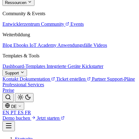
Ressourcen
Community & Events
Entwicklerzentrum
Community
Events
Weiterbildung
Blog
Ebooks
IoT Academy
Anwendungsfälle
Videos
Templates & Tools
Dashboard-Templates
Integrierte Geräte
Kickstarter
Support
Kontakt
Dokumentation
Ticket erstellen
Partner
Support-Pläne
Professional Services
Preise
DE
EN
PT
ES
FR
Demo buchen
Jetzt starten
Startseite