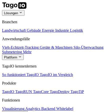
Lösungen
Branchen
Landwirtschaft
Gebäude
Energie
Industrie
Logistik
Anwendungsfälle
Vieh-Echtzeit-Tracking
Geräte & Maschinen
Silo-Überwachung
Submetering
Mehr
Plattform
TagoIO kennenlernen
So funktioniert TagoIO
TagoIO im Vergleich
Produkte
TagoIO
TagoRUN
TagoCore
TagoDeploy
TagoTiP
Funktionen
Visualisierung
Analytics
Backend
Whitelabel