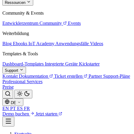
Ressourcen
Community & Events
Entwicklerzentrum
Community
Events
Weiterbildung
Blog
Ebooks
IoT Academy
Anwendungsfälle
Videos
Templates & Tools
Dashboard-Templates
Integrierte Geräte
Kickstarter
Support
Kontakt
Dokumentation
Ticket erstellen
Partner
Support-Pläne
Professional Services
Preise
DE
EN
PT
ES
FR
Demo buchen
Jetzt starten
Startseite