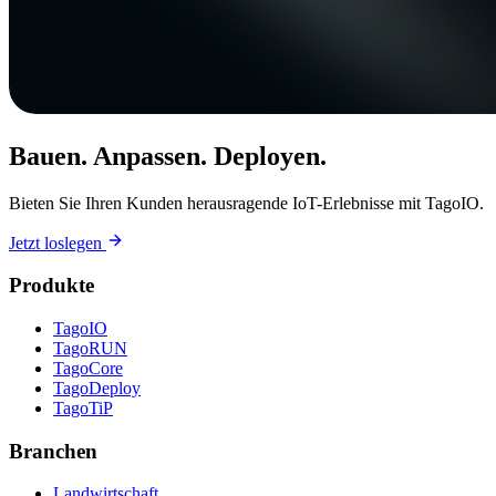
Bauen. Anpassen. Deployen.
Bieten Sie Ihren Kunden herausragende IoT-Erlebnisse mit TagoIO.
Jetzt loslegen
Produkte
TagoIO
TagoRUN
TagoCore
TagoDeploy
TagoTiP
Branchen
Landwirtschaft