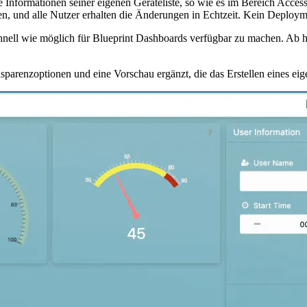
ie Informationen seiner eigenen Geräteliste, so wie es im Bereich Acc
en, und alle Nutzer erhalten die Änderungen in Echtzeit. Kein Deploym
chnell wie möglich für Blueprint Dashboards verfügbar zu machen. Ab he
arenzoptionen und eine Vorschau ergänzt, die das Erstellen eines eig