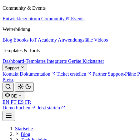
Community & Events
Entwicklerzentrum
Community
Events
Weiterbildung
Blog
Ebooks
IoT Academy
Anwendungsfälle
Videos
Templates & Tools
Dashboard-Templates
Integrierte Geräte
Kickstarter
Support
Kontakt
Dokumentation
Ticket erstellen
Partner
Support-Pläne
P
Preise
DE
EN
PT
ES
FR
Demo buchen
Jetzt starten
Startseite
Blog
Tech Insights