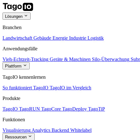
Lösungen
Branchen
Landwirtschaft
Gebäude
Energie
Industrie
Logistik
Anwendungsfälle
Vieh-Echtzeit-Tracking
Geräte & Maschinen
Silo-Überwachung
Subm
Plattform
TagoIO kennenlernen
So funktioniert TagoIO
TagoIO im Vergleich
Produkte
TagoIO
TagoRUN
TagoCore
TagoDeploy
TagoTiP
Funktionen
Visualisierung
Analytics
Backend
Whitelabel
Ressourcen