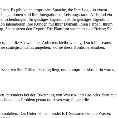
hnen. Es gibt keine proprietäre Sprache, die Ihre Logik in einem
ntegrationen sind Ihre Integrationen. Leistungsstarke APIs und ein
tscheidungen. Ihr geistiges Eigentum ist Ihr geistiges Eigentum.
ion interagieren Ihre Kunden mit Ihrer Domain, Ihren Farben, Ihrem
 Sie besitzen den Export. Die Plattform speichert sie effizient; Sie
unden, und die Auswahl des Anbieters bleibt wichtig. Doch für Teams,
ob sie strategisch damit umgehen, wo sie diese Kontrolle ausüben.
ussten, wo ihre Differenzierung liegt, und kompromisslos darin waren,
nen, besonders bei der Erkennung von Wasser- und Gaslecks. Statt mit
 nachdem das Problem genau umrissen war, folgten die
mmobilien. Das Unternehmen bindet IoT-Sensoren ein, die Wasser,