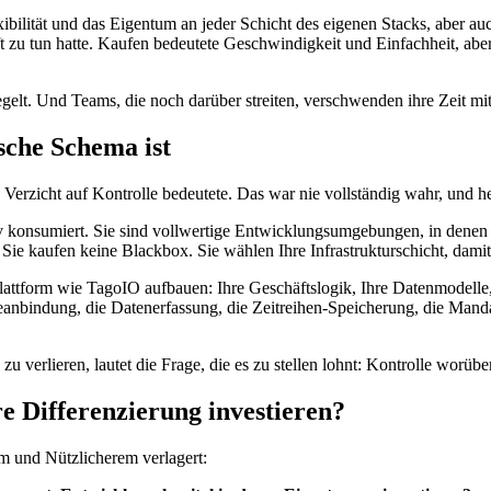
exibilität und das Eigentum an jeder Schicht des eigenen Stacks, aber 
äft zu tun hatte. Kaufen bedeutete Geschwindigkeit und Einfachheit, a
egelt. Und Teams, die noch darüber streiten, verschwenden ihre Zeit m
sche Schema ist
Verzicht auf Kontrolle bedeutete. Das war nie vollständig wahr, und heut
iv konsumiert. Sie sind vollwertige Entwicklungsumgebungen, in denen
 Sie kaufen keine Blackbox. Sie wählen Ihre Infrastrukturschicht, damit
lattform wie TagoIO aufbauen: Ihre Geschäftslogik, Ihre Datenmodelle,
bindung, die Datenerfassung, die Zeitreihen-Speicherung, die Mandant
u verlieren, lautet die Frage, die es zu stellen lohnt: Kontrolle worüb
re Differenzierung investieren?
m und Nützlicherem verlagert: