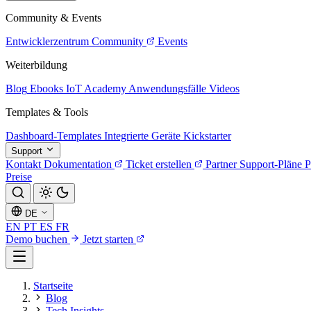
Community & Events
Entwicklerzentrum
Community
Events
Weiterbildung
Blog
Ebooks
IoT Academy
Anwendungsfälle
Videos
Templates & Tools
Dashboard-Templates
Integrierte Geräte
Kickstarter
Support
Kontakt
Dokumentation
Ticket erstellen
Partner
Support-Pläne
P
Preise
DE
EN
PT
ES
FR
Demo buchen
Jetzt starten
Startseite
Blog
Tech Insights