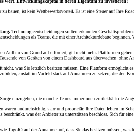
 es wert, Entwicklungskapital in deren Eigentum zu investieren?
 zu bauen, ist kein Wettbewerbsvorteil. Es ist eine Steuer auf Ihre Ro
lang.
Technologieentscheidungen sollten erkannten Geschäftsproblemen
entscheidungen als Teams, die mit einer Architekturdebatte beginnen. 
n Aufbau von Grund auf erfordert, gilt nicht mehr. Plattformen geben 
 Tausende von Geräten von einem Dashboard aus überwachen, ohne Anbie
t nicht, was Sie letztlich besitzen müssen. Eine Plattform ermöglicht 
abzubilden, anstatt im Vorfeld stark auf Annahmen zu setzen, die den Kon
ie Sorge einzugehen, die manche Teams immer noch zurückhält: die Angst
en waren undurchsichtig, starr und proprietär. Ihre Daten lebten im S
 beschränkt, was der Anbieter zu unterstützen beschloss. Sich für eine 
wie TagoIO auf der Annahme auf, dass Sie das besitzen müssen, was für 