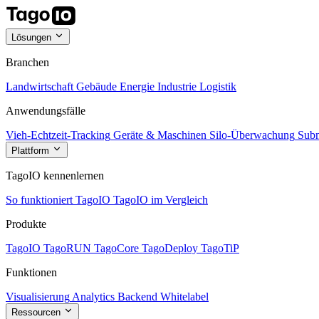
Lösungen
Branchen
Landwirtschaft
Gebäude
Energie
Industrie
Logistik
Anwendungsfälle
Vieh-Echtzeit-Tracking
Geräte & Maschinen
Silo-Überwachung
Subm
Plattform
TagoIO kennenlernen
So funktioniert TagoIO
TagoIO im Vergleich
Produkte
TagoIO
TagoRUN
TagoCore
TagoDeploy
TagoTiP
Funktionen
Visualisierung
Analytics
Backend
Whitelabel
Ressourcen