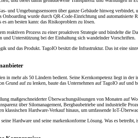
n, und bietet damit gebäudeweite Transparenz und Warnungen in Ech
 Gas- und Umgebungssensoren über ganze Gebäude hinweg verbindet, un
Onboarding wurde durch QR-Code-Einrichtung und automatisierte Regist
s es am besten kann: das Risikoproblem zu lösen.
 reaktiven Prozess zu einer proaktiven Strategie und bündelte die Da
n und Unterstützung bei der Einhaltung sich wandelnder Vorschriften.
k und das Produkt. TagoIO besitzt die Infrastruktur. Das ist eine sinnv
manbieter
 in mehr als 50 Ländern bedient. Seine Kernkompetenz liegt in der indus
 von Grund auf zu lenken, baute das Unternehmen auf TagoIO auf und 
ellung maßgeschneiderter Überwachungslösungen von Monaten auf Woch
arenz über Silomanagement, Bergbaubetriebe und industrielle Prozess
r den klassischen Hardware-Verkauf hinaus, um umfassende IoT-Überwac
ine Hardware und seine markenkonforme Lösung. Was es betreibt, ist di