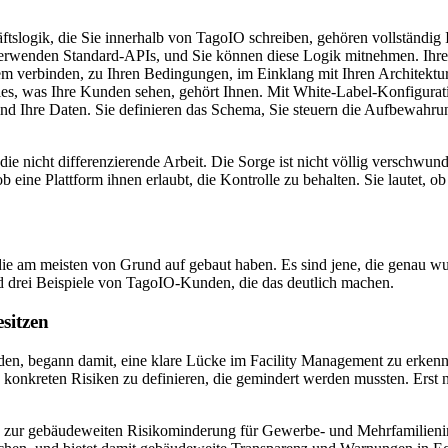
tslogik, die Sie innerhalb von TagoIO schreiben, gehören vollständig I
verwenden Standard-APIs, und Sie können diese Logik mitnehmen. Ihre I
 verbinden, zu Ihren Bedingungen, im Einklang mit Ihren Architekturen
les, was Ihre Kunden sehen, gehört Ihnen. Mit White-Label-Konfigurat
d Ihre Daten. Sie definieren das Schema, Sie steuern die Aufbewahrung,
n die nicht differenzierende Arbeit. Die Sorge ist nicht völlig verschw
ob eine Plattform ihnen erlaubt, die Kontrolle zu behalten. Sie lautet, 
 die am meisten von Grund auf gebaut haben. Es sind jene, die genau w
d drei Beispiele von TagoIO-Kunden, die das deutlich machen.
sitzen
äuden, begann damit, eine klare Lücke im Facility Management zu erken
 konkreten Risiken zu definieren, die gemindert werden mussten. Erst
n zur gebäudeweiten Risikominderung für Gewerbe- und Mehrfamilieni