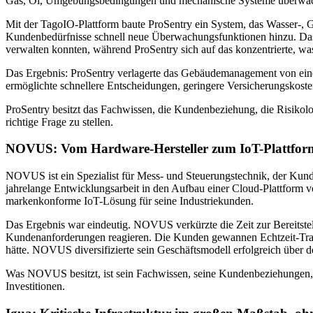
Gas, Öl, Umgebungsbedingungen und mechanische Systeme überwache
Mit der TagoIO-Plattform baute ProSentry ein System, das Wasser-,
Kundenbedürfnisse schnell neue Überwachungsfunktionen hinzu. Das 
verwalten konnten, während ProSentry sich auf das konzentrierte, wa
Das Ergebnis: ProSentry verlagerte das Gebäudemanagement von einem
ermöglichte schnellere Entscheidungen, geringere Versicherungskoste
ProSentry besitzt das Fachwissen, die Kundenbeziehung, die Risikologi
richtige Frage zu stellen.
NOVUS: Vom Hardware-Hersteller zum IoT-Plattfor
NOVUS ist ein Spezialist für Mess- und Steuerungstechnik, der Kunden
jahrelange Entwicklungsarbeit in den Aufbau einer Cloud-Plattform
markenkonforme IoT-Lösung für seine Industriekunden.
Das Ergebnis war eindeutig. NOVUS verkürzte die Zeit zur Bereitst
Kundenanforderungen reagieren. Die Kunden gewannen Echtzeit-Transp
hätte. NOVUS diversifizierte sein Geschäftsmodell erfolgreich übe
Was NOVUS besitzt, ist sein Fachwissen, seine Kundenbeziehungen, se
Investitionen.