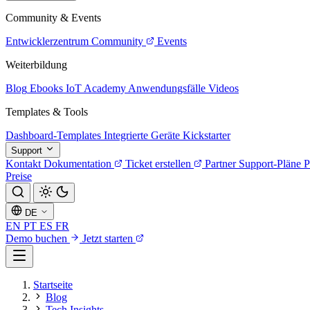
Community & Events
Entwicklerzentrum
Community
Events
Weiterbildung
Blog
Ebooks
IoT Academy
Anwendungsfälle
Videos
Templates & Tools
Dashboard-Templates
Integrierte Geräte
Kickstarter
Support
Kontakt
Dokumentation
Ticket erstellen
Partner
Support-Pläne
P
Preise
DE
EN
PT
ES
FR
Demo buchen
Jetzt starten
Startseite
Blog
Tech Insights