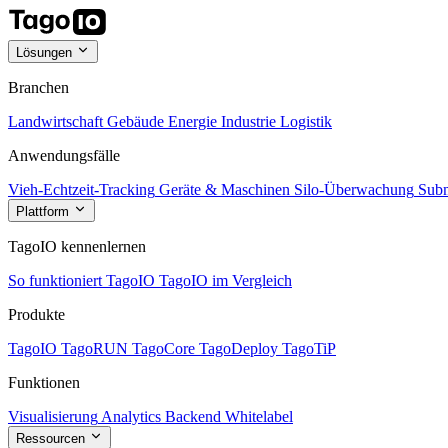
Lösungen
Branchen
Landwirtschaft
Gebäude
Energie
Industrie
Logistik
Anwendungsfälle
Vieh-Echtzeit-Tracking
Geräte & Maschinen
Silo-Überwachung
Subm
Plattform
TagoIO kennenlernen
So funktioniert TagoIO
TagoIO im Vergleich
Produkte
TagoIO
TagoRUN
TagoCore
TagoDeploy
TagoTiP
Funktionen
Visualisierung
Analytics
Backend
Whitelabel
Ressourcen