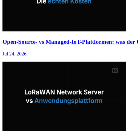
Open-Source- vs Managed-IoT-Plattformen: was der U
Jul 24, 2026