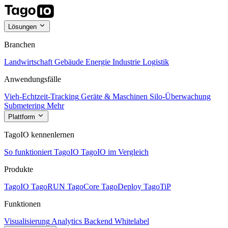
Lösungen
Branchen
Landwirtschaft
Gebäude
Energie
Industrie
Logistik
Anwendungsfälle
Vieh-Echtzeit-Tracking
Geräte & Maschinen
Silo-Überwachung
Submetering
Mehr
Plattform
TagoIO kennenlernen
So funktioniert TagoIO
TagoIO im Vergleich
Produkte
TagoIO
TagoRUN
TagoCore
TagoDeploy
TagoTiP
Funktionen
Visualisierung
Analytics
Backend
Whitelabel