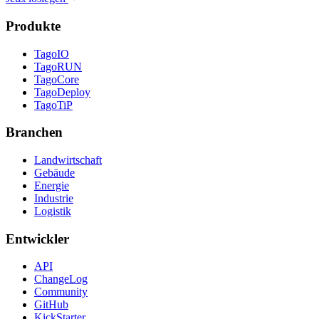
Produkte
TagoIO
TagoRUN
TagoCore
TagoDeploy
TagoTiP
Branchen
Landwirtschaft
Gebäude
Energie
Industrie
Logistik
Entwickler
API
ChangeLog
Community
GitHub
KickStarter