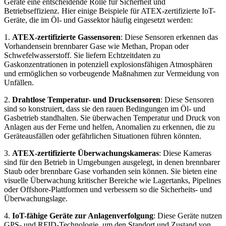
Geräte eine entscheidende Rolle für Sicherheit und
Betriebseffizienz. Hier einige Beispiele für ATEX-zertifizierte IoT-
Geräte, die im Öl- und Gassektor häufig eingesetzt werden:
1.
ATEX-zertifizierte Gassensoren
: Diese Sensoren erkennen das
Vorhandensein brennbarer Gase wie Methan, Propan oder
Schwefelwasserstoff. Sie liefern Echtzeitdaten zu
Gaskonzentrationen in potenziell explosionsfähigen Atmosphären
und ermöglichen so vorbeugende Maßnahmen zur Vermeidung von
Unfällen.
2.
Drahtlose Temperatur- und Drucksensoren
: Diese Sensoren
sind so konstruiert, dass sie den rauen Bedingungen im Öl- und
Gasbetrieb standhalten. Sie überwachen Temperatur und Druck von
Anlagen aus der Ferne und helfen, Anomalien zu erkennen, die zu
Geräteausfällen oder gefährlichen Situationen führen könnten.
3.
ATEX-zertifizierte Überwachungskameras
: Diese Kameras
sind für den Betrieb in Umgebungen ausgelegt, in denen brennbarer
Staub oder brennbare Gase vorhanden sein können. Sie bieten eine
visuelle Überwachung kritischer Bereiche wie Lagertanks, Pipelines
oder Offshore-Plattformen und verbessern so die Sicherheits- und
Überwachungslage.
4.
IoT-fähige Geräte zur Anlagenverfolgung
: Diese Geräte nutzen
GPS- und RFID-Technologie, um den Standort und Zustand von