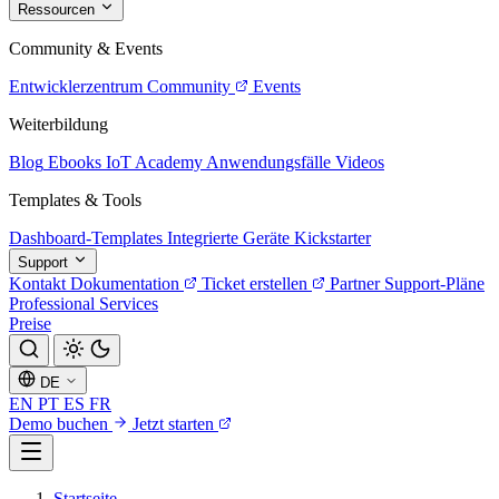
Ressourcen
Community & Events
Entwicklerzentrum
Community
Events
Weiterbildung
Blog
Ebooks
IoT Academy
Anwendungsfälle
Videos
Templates & Tools
Dashboard-Templates
Integrierte Geräte
Kickstarter
Support
Kontakt
Dokumentation
Ticket erstellen
Partner
Support-Pläne
Professional Services
Preise
DE
EN
PT
ES
FR
Demo buchen
Jetzt starten
Startseite