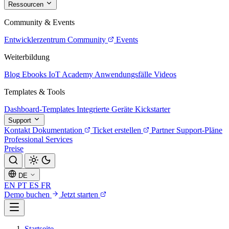
Ressourcen
Community & Events
Entwicklerzentrum
Community
Events
Weiterbildung
Blog
Ebooks
IoT Academy
Anwendungsfälle
Videos
Templates & Tools
Dashboard-Templates
Integrierte Geräte
Kickstarter
Support
Kontakt
Dokumentation
Ticket erstellen
Partner
Support-Pläne
Professional Services
Preise
DE
EN
PT
ES
FR
Demo buchen
Jetzt starten
Startseite