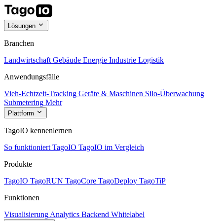
Lösungen
Branchen
Landwirtschaft
Gebäude
Energie
Industrie
Logistik
Anwendungsfälle
Vieh-Echtzeit-Tracking
Geräte & Maschinen
Silo-Überwachung
Submetering
Mehr
Plattform
TagoIO kennenlernen
So funktioniert TagoIO
TagoIO im Vergleich
Produkte
TagoIO
TagoRUN
TagoCore
TagoDeploy
TagoTiP
Funktionen
Visualisierung
Analytics
Backend
Whitelabel