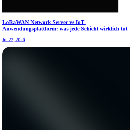
LoRaWAN Network Server vs IoT-
Anwendungsplattform: was jede Schicht wirklich tut
Jul 22, 2026