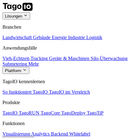
Lösungen
Branchen
Landwirtschaft
Gebäude
Energie
Industrie
Logistik
Anwendungsfälle
Vieh-Echtzeit-Tracking
Geräte & Maschinen
Silo-Überwachung
Submetering
Mehr
Plattform
TagoIO kennenlernen
So funktioniert TagoIO
TagoIO im Vergleich
Produkte
TagoIO
TagoRUN
TagoCore
TagoDeploy
TagoTiP
Funktionen
Visualisierung
Analytics
Backend
Whitelabel