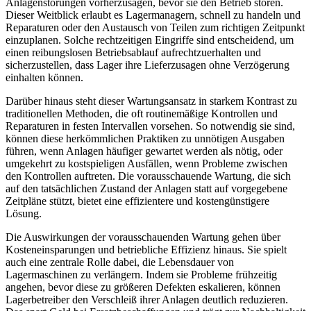
Anlagenstörungen vorherzusagen, bevor sie den Betrieb stören.
Dieser Weitblick erlaubt es Lagermanagern, schnell zu handeln und
Reparaturen oder den Austausch von Teilen zum richtigen Zeitpunkt
einzuplanen. Solche rechtzeitigen Eingriffe sind entscheidend, um
einen reibungslosen Betriebsablauf aufrechtzuerhalten und
sicherzustellen, dass Lager ihre Lieferzusagen ohne Verzögerung
einhalten können.
Darüber hinaus steht dieser Wartungsansatz in starkem Kontrast zu
traditionellen Methoden, die oft routinemäßige Kontrollen und
Reparaturen in festen Intervallen vorsehen. So notwendig sie sind,
können diese herkömmlichen Praktiken zu unnötigen Ausgaben
führen, wenn Anlagen häufiger gewartet werden als nötig, oder
umgekehrt zu kostspieligen Ausfällen, wenn Probleme zwischen
den Kontrollen auftreten. Die vorausschauende Wartung, die sich
auf den tatsächlichen Zustand der Anlagen statt auf vorgegebene
Zeitpläne stützt, bietet eine effizientere und kostengünstigere
Lösung.
Die Auswirkungen der vorausschauenden Wartung gehen über
Kosteneinsparungen und betriebliche Effizienz hinaus. Sie spielt
auch eine zentrale Rolle dabei, die Lebensdauer von
Lagermaschinen zu verlängern. Indem sie Probleme frühzeitig
angehen, bevor diese zu größeren Defekten eskalieren, können
Lagerbetreiber den Verschleiß ihrer Anlagen deutlich reduzieren.