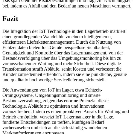
Das spart Geld bei Ersatzbeschaffungen und trägt zur Nachhaltigkeit
bei, indem es Abfall und den Bedarf an neuen Maschinen verringert.
Fazit
Die Integration der IoT-Technologie in den Lagerbetrieb markiert
einen grundlegenden Wandel hin zu einem intelligenteren,
effizienteren Lieferkettenmanagement. Durch die Nutzung von
Echtzeitdaten bieten IoT-Geräte beispiellose Sichtbarkeit,
Genauigkeit und Kontrolle über das Lagermanagement, von der
Bestandsverfolgung über das Umgebungsmonitoring bis hin zu
vorausschauender Wartung und mehr Sicherheit. Diese digitale
Transformation strafft Abläufe, senkt Kosten und verbessert die
Kundenzufriedenheit erheblich, indem sie eine pünktliche, genaue
und qualitativ hochwertige Servicelieferung sicherstellt.
Die Anwendungen von IoT im Lager, etwa Echtzeit-
Ortungssysteme, Umgebungsmonitoring und smarte
Bestandsverwaltung, zeigen das enorme Potenzial dieser
Technologie, Abläufe zu optimieren und Innovationen
voranzutreiben. Indem es einen proaktiven Ansatz für Wartung und
Betrieb ermöglicht, versetzt IoT Lagermanager in die Lage,
fundierte Entscheidungen zu treffen, künftigen Bedarf
vorherzusehen und sich an die sich ständig wandelnden
Marktanforderungen anzupassen.