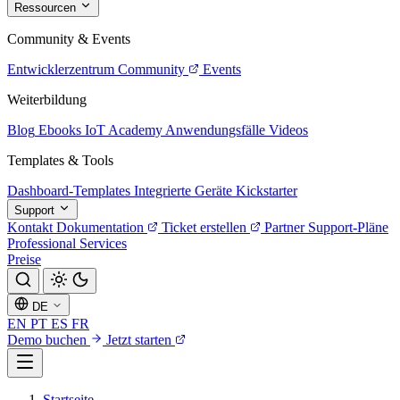
Ressourcen
Community & Events
Entwicklerzentrum
Community
Events
Weiterbildung
Blog
Ebooks
IoT Academy
Anwendungsfälle
Videos
Templates & Tools
Dashboard-Templates
Integrierte Geräte
Kickstarter
Support
Kontakt
Dokumentation
Ticket erstellen
Partner
Support-Pläne
Professional Services
Preise
DE
EN
PT
ES
FR
Demo buchen
Jetzt starten
Startseite