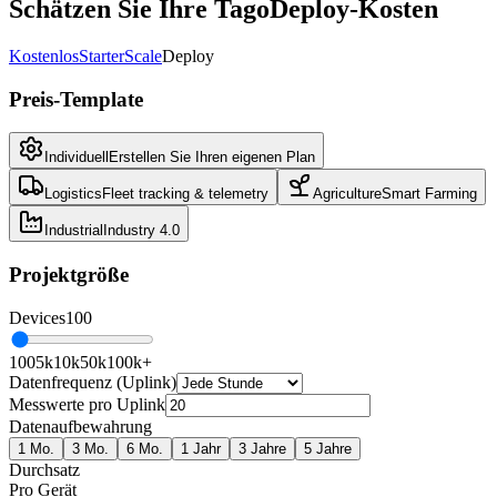
Schätzen Sie Ihre TagoDeploy-Kosten
Kostenlos
Starter
Scale
Deploy
Preis-Template
Individuell
Erstellen Sie Ihren eigenen Plan
Logistics
Fleet tracking & telemetry
Agriculture
Smart Farming
Industrial
Industry 4.0
Projektgröße
Devices
100
100
5k
10k
50k
100k+
Datenfrequenz (Uplink)
Messwerte pro Uplink
Datenaufbewahrung
1 Mo.
3 Mo.
6 Mo.
1 Jahr
3 Jahre
5 Jahre
Durchsatz
Pro Gerät