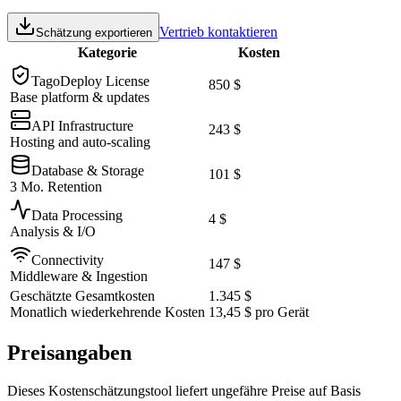
Vertrieb kontaktieren
Schätzung exportieren
Kategorie
Kosten
TagoDeploy License
850 $
Base platform & updates
API Infrastructure
243 $
Hosting and auto-scaling
Database & Storage
101 $
3 Mo. Retention
Data Processing
4 $
Analysis & I/O
Connectivity
147 $
Middleware & Ingestion
Geschätzte Gesamtkosten
1.345 $
Monatlich wiederkehrende Kosten
13,45 $
pro Gerät
Preisangaben
Dieses Kostenschätzungstool liefert ungefähre Preise auf Basis