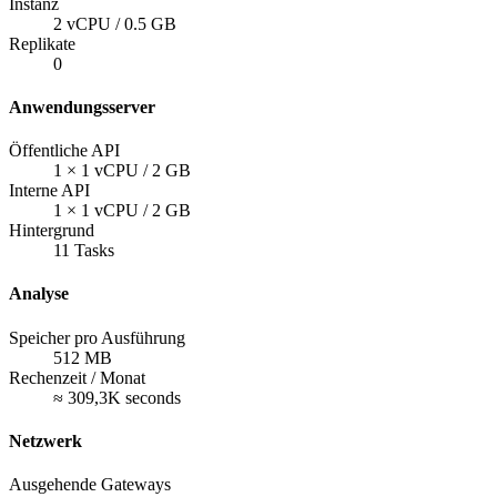
Instanz
2 vCPU / 0.5 GB
Replikate
0
Anwendungsserver
Öffentliche API
1
×
1 vCPU / 2 GB
Interne API
1
×
1 vCPU / 2 GB
Hintergrund
11
Tasks
Analyse
Speicher pro Ausführung
512
MB
Rechenzeit / Monat
≈ 309,3K seconds
Netzwerk
Ausgehende Gateways