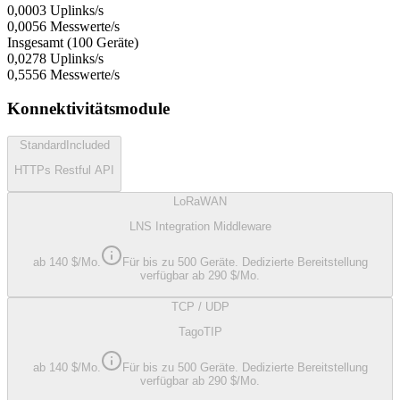
0,0003
Uplinks/s
0,0056
Messwerte/s
Insgesamt (100 Geräte)
0,0278
Uplinks/s
0,5556
Messwerte/s
Konnektivitätsmodule
Standard
Included
HTTPs Restful API
LoRaWAN
LNS Integration Middleware
ab 140 $/Mo.
Für bis zu 500 Geräte. Dedizierte Bereitstellung
verfügbar ab 290 $/Mo.
TCP / UDP
TagoTIP
ab 140 $/Mo.
Für bis zu 500 Geräte. Dedizierte Bereitstellung
verfügbar ab 290 $/Mo.