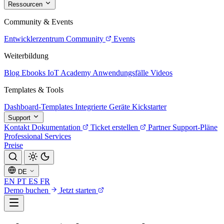
Ressourcen
Community & Events
Entwicklerzentrum
Community
Events
Weiterbildung
Blog
Ebooks
IoT Academy
Anwendungsfälle
Videos
Templates & Tools
Dashboard-Templates
Integrierte Geräte
Kickstarter
Support
Kontakt
Dokumentation
Ticket erstellen
Partner
Support-Pläne
Professional Services
Preise
DE
EN
PT
ES
FR
Demo buchen
Jetzt starten