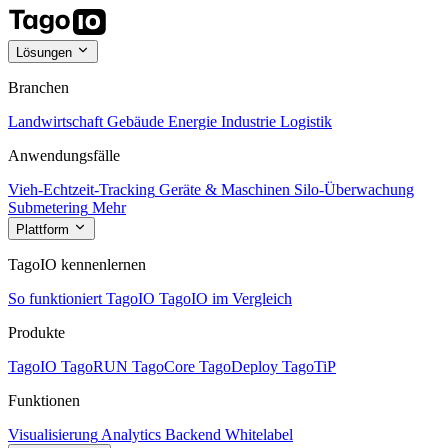
Lösungen
Branchen
Landwirtschaft
Gebäude
Energie
Industrie
Logistik
Anwendungsfälle
Vieh-Echtzeit-Tracking
Geräte & Maschinen
Silo-Überwachung
Submetering
Mehr
Plattform
TagoIO kennenlernen
So funktioniert TagoIO
TagoIO im Vergleich
Produkte
TagoIO
TagoRUN
TagoCore
TagoDeploy
TagoTiP
Funktionen
Visualisierung
Analytics
Backend
Whitelabel