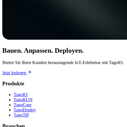
Bauen. Anpassen. Deployen.
Bieten Sie Ihren Kunden herausragende IoT-Erlebnisse mit TagoIO.
Jetzt loslegen
Produkte
TagoIO
TagoRUN
TagoCore
TagoDeploy
TagoTiP
Branchen