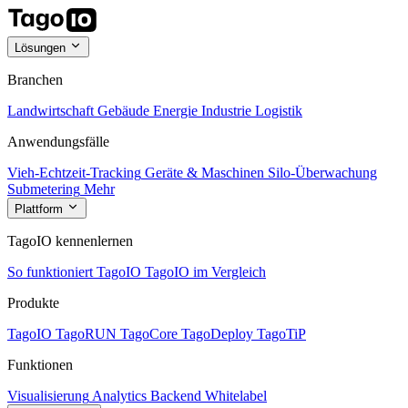
Lösungen
Branchen
Landwirtschaft
Gebäude
Energie
Industrie
Logistik
Anwendungsfälle
Vieh-Echtzeit-Tracking
Geräte & Maschinen
Silo-Überwachung
Submetering
Mehr
Plattform
TagoIO kennenlernen
So funktioniert TagoIO
TagoIO im Vergleich
Produkte
TagoIO
TagoRUN
TagoCore
TagoDeploy
TagoTiP
Funktionen
Visualisierung
Analytics
Backend
Whitelabel