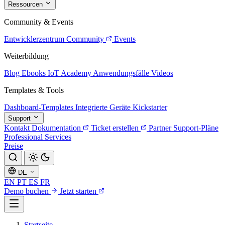
Ressourcen
Community & Events
Entwicklerzentrum
Community
Events
Weiterbildung
Blog
Ebooks
IoT Academy
Anwendungsfälle
Videos
Templates & Tools
Dashboard-Templates
Integrierte Geräte
Kickstarter
Support
Kontakt
Dokumentation
Ticket erstellen
Partner
Support-Pläne
Professional Services
Preise
DE
EN
PT
ES
FR
Demo buchen
Jetzt starten
Startseite