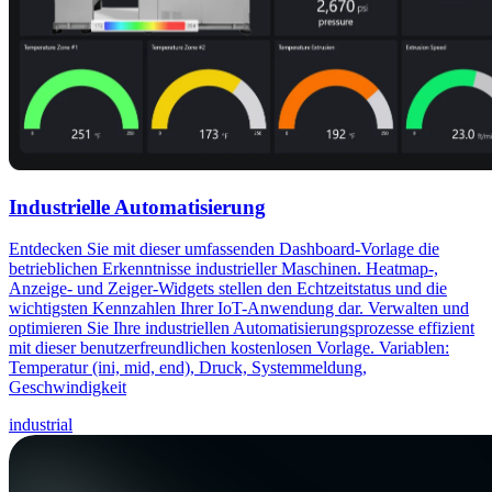
Industrielle Automatisierung
Entdecken Sie mit dieser umfassenden Dashboard-Vorlage die
betrieblichen Erkenntnisse industrieller Maschinen. Heatmap-,
Anzeige- und Zeiger-Widgets stellen den Echtzeitstatus und die
wichtigsten Kennzahlen Ihrer IoT-Anwendung dar. Verwalten und
optimieren Sie Ihre industriellen Automatisierungsprozesse effizient
mit dieser benutzerfreundlichen kostenlosen Vorlage. Variablen:
Temperatur (ini, mid, end), Druck, Systemmeldung,
Geschwindigkeit
industrial