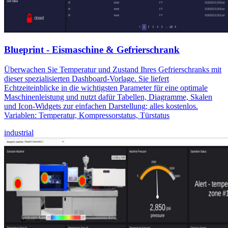
Blueprint - Eismaschine & Gefrierschrank
Überwachen Sie Temperatur und Zustand Ihres Gefrierschranks mit
dieser spezialisierten Dashboard-Vorlage. Sie liefert
Echtzeiteinblicke in die wichtigsten Parameter für eine optimale
Maschinenleistung und nutzt dafür Tabellen, Diagramme, Skalen
und Icon-Widgets zur einfachen Darstellung; alles kostenlos.
Variablen: Temperatur, Kompressorstatus, Türstatus
industrial