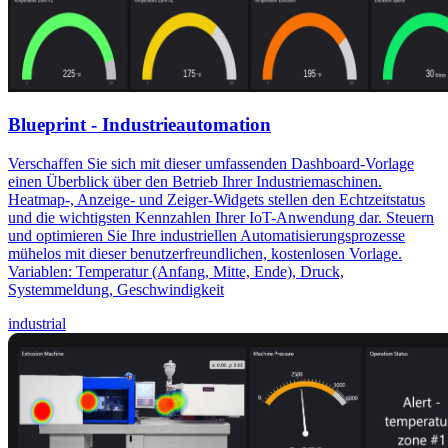
Blueprint - Industrieautomation
Verschaffen Sie sich mit dieser umfassenden Dashboard-Vorlage
einen Überblick über den Betrieb Ihrer Industriemaschinen.
Heatmap-, Anzeige- und Zeiger-Widgets stellen den Echtzeitstatus
und die wichtigsten Kennzahlen Ihrer IoT-Anwendung dar. Steuern
und optimieren Sie Ihre industriellen Automatisierungsprozesse
mühelos mit dieser benutzerfreundlichen, kostenlosen Vorlage.
Variablen: Temperatur (Anfang, Mitte, Ende), Druck,
Systemmeldung, Geschwindigkeit
industrial