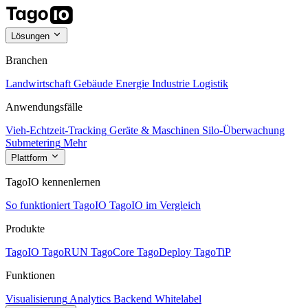
Lösungen
Branchen
Landwirtschaft
Gebäude
Energie
Industrie
Logistik
Anwendungsfälle
Vieh-Echtzeit-Tracking
Geräte & Maschinen
Silo-Überwachung
Submetering
Mehr
Plattform
TagoIO kennenlernen
So funktioniert TagoIO
TagoIO im Vergleich
Produkte
TagoIO
TagoRUN
TagoCore
TagoDeploy
TagoTiP
Funktionen
Visualisierung
Analytics
Backend
Whitelabel