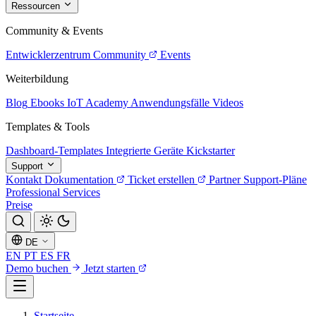
Ressourcen
Community & Events
Entwicklerzentrum
Community
Events
Weiterbildung
Blog
Ebooks
IoT Academy
Anwendungsfälle
Videos
Templates & Tools
Dashboard-Templates
Integrierte Geräte
Kickstarter
Support
Kontakt
Dokumentation
Ticket erstellen
Partner
Support-Pläne
Professional Services
Preise
DE
EN
PT
ES
FR
Demo buchen
Jetzt starten
Startseite