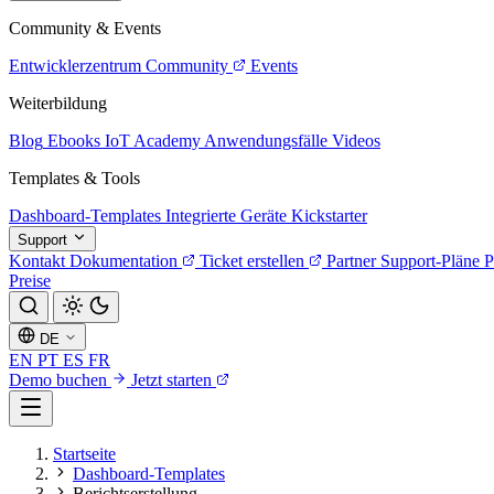
Community & Events
Entwicklerzentrum
Community
Events
Weiterbildung
Blog
Ebooks
IoT Academy
Anwendungsfälle
Videos
Templates & Tools
Dashboard-Templates
Integrierte Geräte
Kickstarter
Support
Kontakt
Dokumentation
Ticket erstellen
Partner
Support-Pläne
P
Preise
DE
EN
PT
ES
FR
Demo buchen
Jetzt starten
Startseite
Dashboard-Templates
Berichtserstellung