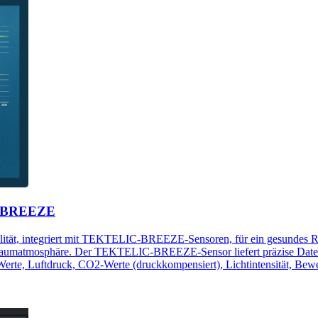
C BREEZE
ität, integriert mit TEKTELIC-BREEZE-Sensoren, für ein gesundes Ra
le Raumatmosphäre. Der TEKTELIC-BREEZE-Sensor liefert präzise Date
erte, Luftdruck, CO2-Werte (druckkompensiert), Lichtintensität, Bewe