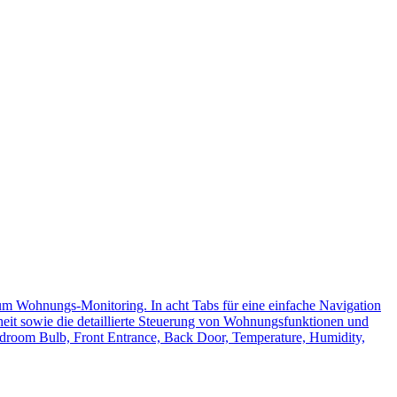
m Wohnungs-Monitoring. In acht Tabs für eine einfache Navigation
rheit sowie die detaillierte Steuerung von Wohnungsfunktionen und
room Bulb, Front Entrance, Back Door, Temperature, Humidity,