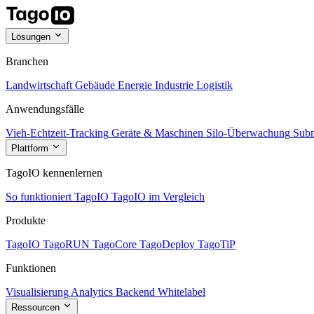
Lösungen
Branchen
Landwirtschaft
Gebäude
Energie
Industrie
Logistik
Anwendungsfälle
Vieh-Echtzeit-Tracking
Geräte & Maschinen
Silo-Überwachung
Subm
Plattform
TagoIO kennenlernen
So funktioniert TagoIO
TagoIO im Vergleich
Produkte
TagoIO
TagoRUN
TagoCore
TagoDeploy
TagoTiP
Funktionen
Visualisierung
Analytics
Backend
Whitelabel
Ressourcen