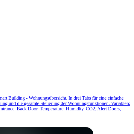
rt Building - Wohnungsübersicht. In drei Tabs für eine einfache
ählung und die gesamte Steuerung der Wohnungsfunktionen. Variablen:
trance, Back Door, Temperature, Humidity, CO2, Alert Doors,