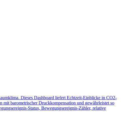
umklima. Dieses Dashboard liefert Echtzeit-Einblicke in CO2-
n mit barometrischer Druckkompensation und gewährleistet so
gungsereignis-Status, Bewegungsereignis-Zähler, relative