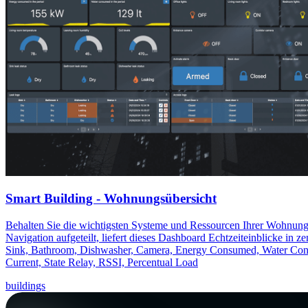
Smart Building - Wohnungsübersicht
Behalten Sie die wichtigsten Systeme und Ressourcen Ihrer Wohnung 
Navigation aufgeteilt, liefert dieses Dashboard Echtzeiteinblicke i
Sink, Bathroom, Dishwasher, Camera, Energy Consumed, Water Consu
Current, State Relay, RSSI, Percentual Load
buildings