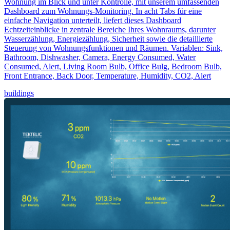
Wohnung im Blick und unter Kontrolle, mit unserem umfassenden
Dashboard zum Wohnungs-Monitoring. In acht Tabs für eine
einfache Navigation unterteilt, liefert dieses Dashboard
Echtzeiteinblicke in zentrale Bereiche Ihres Wohnraums, darunter
Wasserzählung, Energiezählung, Sicherheit sowie die detaillierte
Steuerung von Wohnungsfunktionen und Räumen. Variablen: Sink,
Bathroom, Dishwasher, Camera, Energy Consumed, Water
Consumed, Alert, Living Room Bulb, Office Bulg, Bedroom Bulb,
Front Entrance, Back Door, Temperature, Humidity, CO2, Alert
buildings