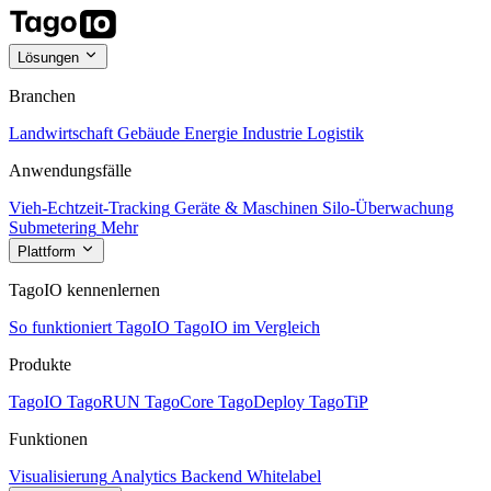
Lösungen
Branchen
Landwirtschaft
Gebäude
Energie
Industrie
Logistik
Anwendungsfälle
Vieh-Echtzeit-Tracking
Geräte & Maschinen
Silo-Überwachung
Submetering
Mehr
Plattform
TagoIO kennenlernen
So funktioniert TagoIO
TagoIO im Vergleich
Produkte
TagoIO
TagoRUN
TagoCore
TagoDeploy
TagoTiP
Funktionen
Visualisierung
Analytics
Backend
Whitelabel