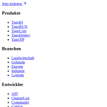
Jetzt loslegen
Produkte
TagoIO
TagoRUN
TagoCore
TagoDeploy
TagoTiP
Branchen
Landwirtschaft
Gebäude
Energie
Industrie
Logistik
Entwickler
API
ChangeLog
Community
GitHub