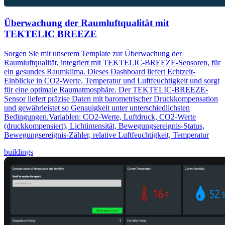
Überwachung der Raumluftqualität mit
TEKTELIC BREEZE
Sorgen Sie mit unserem Template zur Überwachung der
Raumluftqualität, integriert mit TEKTELIC-BREEZE-Sensoren, für
ein gesundes Raumklima. Dieses Dashboard liefert Echtzeit-
Einblicke in CO2-Werte, Temperatur und Luftfeuchtigkeit und sorgt
für eine optimale Raumatmosphäre. Der TEKTELIC-BREEZE-
Sensor liefert präzise Daten mit barometrischer Druckkompensation
und gewährleistet so Genauigkeit unter unterschiedlichsten
Bedingungen.Variablen: CO2-Werte, Luftdruck, CO2-Werte
(druckkompensiert), Lichtintensität, Bewegungsereignis-Status,
Bewegungsereignis-Zähler, relative Luftfeuchtigkeit, Temperatur
buildings