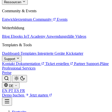
Ressourcen
Community & Events
Entwicklerzentrum
Community
Events
Weiterbildung
Blog
Ebooks
IoT Academy
Anwendungsfälle
Videos
Templates & Tools
Dashboard-Templates
Integrierte Geräte
Kickstarter
Support
Kontakt
Dokumentation
Ticket erstellen
Partner
Support-Pläne
Professional Services
Preise
DE
EN
PT
ES
FR
Demo buchen
Jetzt starten
Startseite