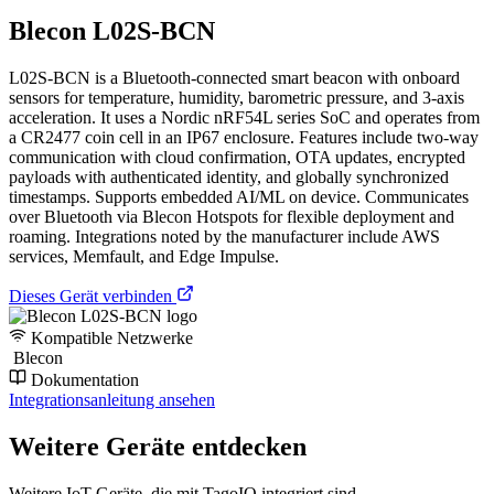
Blecon L02S-BCN
L02S-BCN is a Bluetooth-connected smart beacon with onboard
sensors for temperature, humidity, barometric pressure, and 3-axis
acceleration. It uses a Nordic nRF54L series SoC and operates from
a CR2477 coin cell in an IP67 enclosure. Features include two-way
communication with cloud confirmation, OTA updates, encrypted
payloads with authenticated identity, and globally synchronized
timestamps. Supports embedded AI/ML on device. Communicates
over Bluetooth via Blecon Hotspots for flexible deployment and
roaming. Integrations noted by the manufacturer include AWS
services, Memfault, and Edge Impulse.
Dieses Gerät verbinden
Kompatible Netzwerke
Blecon
Dokumentation
Integrationsanleitung ansehen
Weitere Geräte entdecken
Weitere IoT-Geräte, die mit TagoIO integriert sind