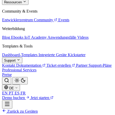
Ressourcen
Community & Events
Entwicklerzentrum
Community
Events
Weiterbildung
Blog
Ebooks
IoT Academy
Anwendungsfälle
Videos
Templates & Tools
Dashboard-Templates
Integrierte Geräte
Kickstarter
Support
Kontakt
Dokumentation
Ticket erstellen
Partner
Support-Pläne
Professional Services
Preise
DE
EN
PT
ES
FR
Demo buchen
Jetzt starten
Zurück zu Geräten