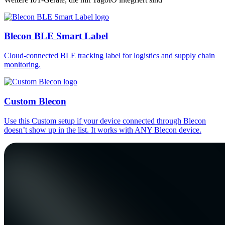
Blecon BLE Smart Label
Cloud-connected BLE tracking label for logistics and supply chain
monitoring.
Custom Blecon
Use this Custom setup if your device connected through Blecon
doesn’t show up in the list. It works with ANY Blecon device.