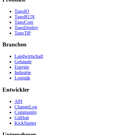
TagoIO
TagoRUN
TagoCore
TagoDeploy
TagoTiP
Branchen
Landwirtschaft
Gebäude
Energie
Industrie
Logistik
Entwickler
API
ChangeLog
Community
GitHub
KickStarter
Unternehmen