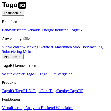
Lösungen
Branchen
Landwirtschaft
Gebäude
Energie
Industrie
Logistik
Anwendungsfälle
Vieh-Echtzeit-Tracking
Geräte & Maschinen
Silo-Überwachung
Submetering
Mehr
Plattform
TagoIO kennenlernen
So funktioniert TagoIO
TagoIO im Vergleich
Produkte
TagoIO
TagoRUN
TagoCore
TagoDeploy
TagoTiP
Funktionen
Visualisierung
Analytics
Backend
Whitelabel