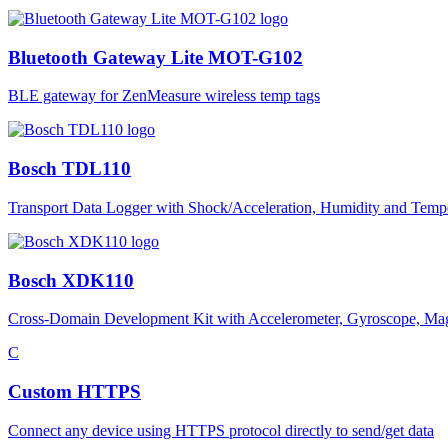
Bluetooth Gateway Lite MOT-G102
BLE gateway for ZenMeasure wireless temp tags
Bosch TDL110
Transport Data Logger with Shock/Acceleration, Humidity and Tempe
Bosch XDK110
Cross-Domain Development Kit with Accelerometer, Gyroscope, Magnet
C
Custom HTTPS
Connect any device using HTTPS protocol directly to send/get data