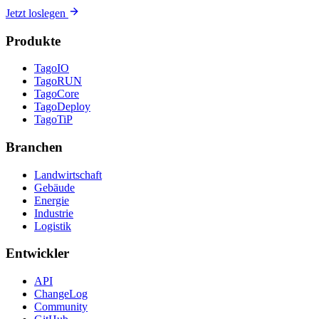
Jetzt loslegen
Produkte
TagoIO
TagoRUN
TagoCore
TagoDeploy
TagoTiP
Branchen
Landwirtschaft
Gebäude
Energie
Industrie
Logistik
Entwickler
API
ChangeLog
Community