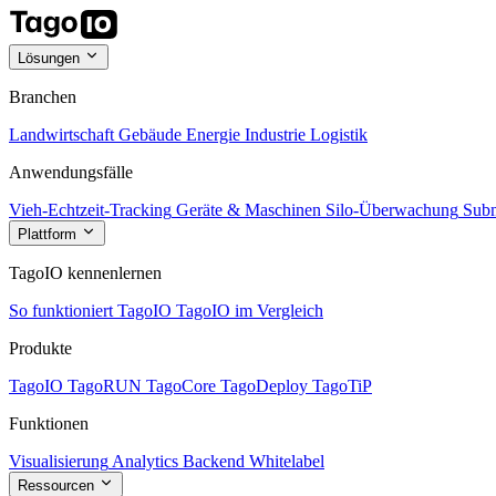
Lösungen
Branchen
Landwirtschaft
Gebäude
Energie
Industrie
Logistik
Anwendungsfälle
Vieh-Echtzeit-Tracking
Geräte & Maschinen
Silo-Überwachung
Subm
Plattform
TagoIO kennenlernen
So funktioniert TagoIO
TagoIO im Vergleich
Produkte
TagoIO
TagoRUN
TagoCore
TagoDeploy
TagoTiP
Funktionen
Visualisierung
Analytics
Backend
Whitelabel
Ressourcen