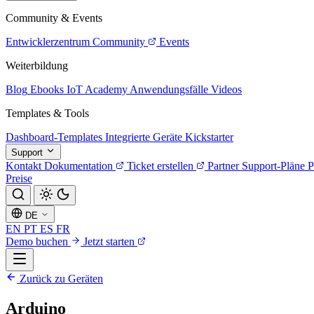
Community & Events
Entwicklerzentrum
Community
Events
Weiterbildung
Blog
Ebooks
IoT Academy
Anwendungsfälle
Videos
Templates & Tools
Dashboard-Templates
Integrierte Geräte
Kickstarter
Support
Kontakt
Dokumentation
Ticket erstellen
Partner
Support-Pläne
P
Preise
DE
EN
PT
ES
FR
Demo buchen
Jetzt starten
Zurück zu Geräten
Arduino