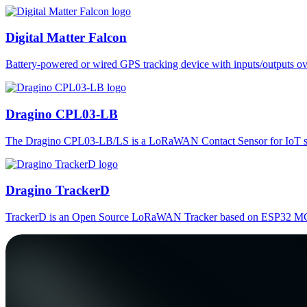
Digital Matter Falcon
Battery-powered or wired GPS tracking device with inputs/outputs o
Dragino CPL03-LB
The Dragino CPL03-LB/LS is a LoRaWAN Contact Sensor for IoT so
Dragino TrackerD
TrackerD is an Open Source LoRaWAN Tracker based on ESP32 MC