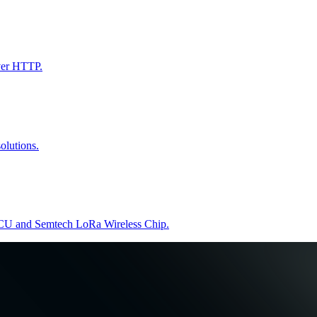
ver HTTP.
lutions.
U and Semtech LoRa Wireless Chip.