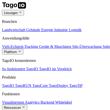
Lösungen
Branchen
Landwirtschaft
Gebäude
Energie
Industrie
Logistik
Anwendungsfälle
Vieh-Echtzeit-Tracking
Geräte & Maschinen
Silo-Überwachung
Subm
Plattform
TagoIO kennenlernen
So funktioniert TagoIO
TagoIO im Vergleich
Produkte
TagoIO
TagoRUN
TagoCore
TagoDeploy
TagoTiP
Funktionen
Visualisierung
Analytics
Backend
Whitelabel
Ressourcen