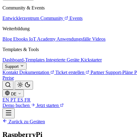
Community & Events
Entwicklerzentrum
Community
Events
Weiterbildung
Blog
Ebooks
IoT Academy
Anwendungsfälle
Videos
Templates & Tools
Dashboard-Templates
Integrierte Geräte
Kickstarter
Support
Kontakt
Dokumentation
Ticket erstellen
Partner
Support-Pläne
P
Preise
DE
EN
PT
ES
FR
Demo buchen
Jetzt starten
Zurück zu Geräten
RaspberryPi