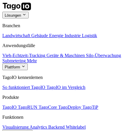
Lösungen
Branchen
Landwirtschaft
Gebäude
Energie
Industrie
Logistik
Anwendungsfälle
Vieh-Echtzeit-Tracking
Geräte & Maschinen
Silo-Überwachung
Submetering
Mehr
Plattform
TagoIO kennenlernen
So funktioniert TagoIO
TagoIO im Vergleich
Produkte
TagoIO
TagoRUN
TagoCore
TagoDeploy
TagoTiP
Funktionen
Visualisierung
Analytics
Backend
Whitelabel