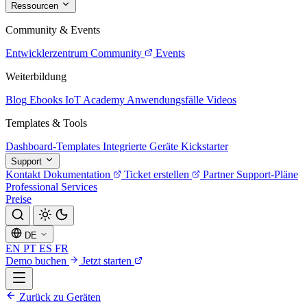
Ressourcen
Community & Events
Entwicklerzentrum
Community
Events
Weiterbildung
Blog
Ebooks
IoT Academy
Anwendungsfälle
Videos
Templates & Tools
Dashboard-Templates
Integrierte Geräte
Kickstarter
Support
Kontakt
Dokumentation
Ticket erstellen
Partner
Support-Pläne
Professional Services
Preise
DE
EN
PT
ES
FR
Demo buchen
Jetzt starten
Zurück zu Geräten