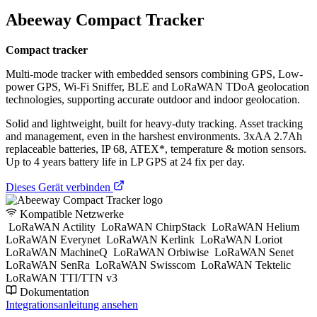
Abeeway Compact Tracker
Compact tracker
Multi-mode tracker with embedded sensors combining GPS, Low-
power GPS, Wi-Fi Sniffer, BLE and LoRaWAN TDoA geolocation
technologies, supporting accurate outdoor and indoor geolocation.
Solid and lightweight, built for heavy-duty tracking. Asset tracking
and management, even in the harshest environments. 3xAA 2.7Ah
replaceable batteries, IP 68, ATEX*, temperature & motion sensors.
Up to 4 years battery life in LP GPS at 24 fix per day.
Dieses Gerät verbinden
Kompatible Netzwerke
LoRaWAN Actility
LoRaWAN ChirpStack
LoRaWAN Helium
LoRaWAN Everynet
LoRaWAN Kerlink
LoRaWAN Loriot
LoRaWAN MachineQ
LoRaWAN Orbiwise
LoRaWAN Senet
LoRaWAN SenRa
LoRaWAN Swisscom
LoRaWAN Tektelic
LoRaWAN TTI/TTN v3
Dokumentation
Integrationsanleitung ansehen