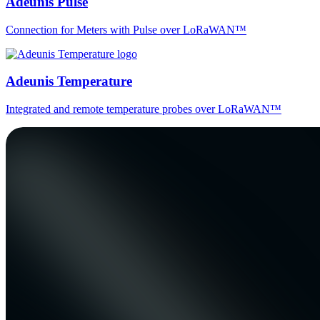
Adeunis Pulse
Connection for Meters with Pulse over LoRaWAN™
Adeunis Temperature
Integrated and remote temperature probes over LoRaWAN™