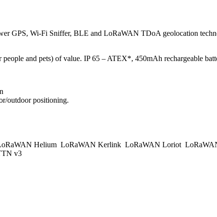
r GPS, Wi-Fi Sniffer, BLE and LoRaWAN TDoA geolocation technologie
(or people and pets) of value. IP 65 – ATEX*, 450mAh rechargeable batt
on
or/outdoor positioning.
oRaWAN Helium
LoRaWAN Kerlink
LoRaWAN Loriot
LoRaWAN
TN v3