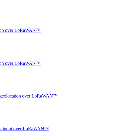
ocation over LoRaWAN™
ocation over LoRaWAN™
oor geolocation over LoRaWAN™
ntact input over LoRaWAN™