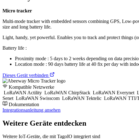
Micro tracker
Multi-mode tracker with embedded sensors combining GPS, Low-powe
size and long battery life.
Light, handy, yet powerful. Enables you to track and protect things 
Battery life :
Proximity mode : 5 days to 2 weeks depending on data precisi
Location mode : 90 days battery life at 40 fix per day with indo
Dieses Gerät verbinden
Kompatible Netzwerke
LoRaWAN Actility
LoRaWAN ChirpStack
LoRaWAN Everynet
L
Senet
LoRaWAN Swisscom
LoRaWAN Tektelic
LoRaWAN TTI/T
Dokumentation
Integrationsanleitung ansehen
Weitere Geräte entdecken
Weitere IoT-Geräte, die mit TagoIO integriert sind