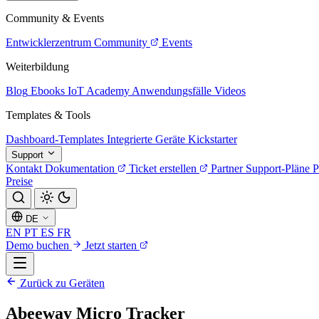
Community & Events
Entwicklerzentrum
Community
Events
Weiterbildung
Blog
Ebooks
IoT Academy
Anwendungsfälle
Videos
Templates & Tools
Dashboard-Templates
Integrierte Geräte
Kickstarter
Support
Kontakt
Dokumentation
Ticket erstellen
Partner
Support-Pläne
P
Preise
DE
EN
PT
ES
FR
Demo buchen
Jetzt starten
Zurück zu Geräten
Abeeway Micro Tracker