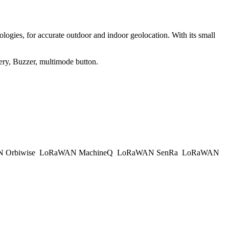
s, for accurate outdoor and indoor geolocation. With its small
ery, Buzzer, multimode button.
 Orbiwise
LoRaWAN MachineQ
LoRaWAN SenRa
LoRaWAN