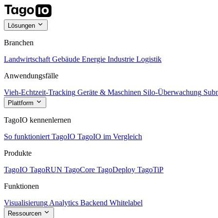
Lösungen
Branchen
Landwirtschaft
Gebäude
Energie
Industrie
Logistik
Anwendungsfälle
Vieh-Echtzeit-Tracking
Geräte & Maschinen
Silo-Überwachung
Subm
Plattform
TagoIO kennenlernen
So funktioniert TagoIO
TagoIO im Vergleich
Produkte
TagoIO
TagoRUN
TagoCore
TagoDeploy
TagoTiP
Funktionen
Visualisierung
Analytics
Backend
Whitelabel
Ressourcen