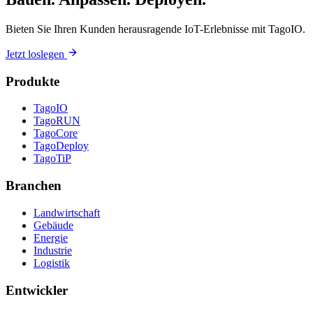
Bieten Sie Ihren Kunden herausragende IoT-Erlebnisse mit TagoIO.
Jetzt loslegen
Produkte
TagoIO
TagoRUN
TagoCore
TagoDeploy
TagoTiP
Branchen
Landwirtschaft
Gebäude
Energie
Industrie
Logistik
Entwickler