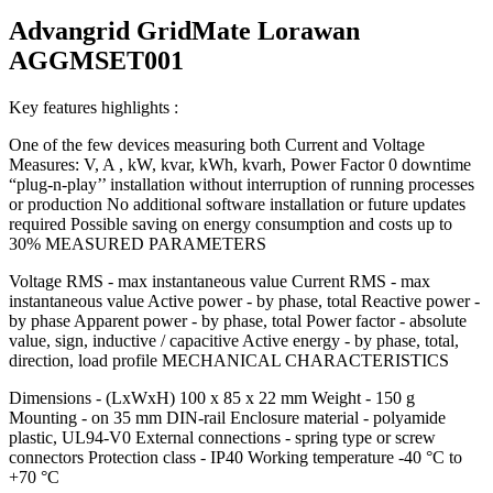
Advangrid GridMate Lorawan
AGGMSET001
Key features highlights :
One of the few devices measuring both Current and Voltage
Measures: V, A , kW, kvar, kWh, kvarh, Power Factor 0 downtime
“plug-n-play’’ installation without interruption of running processes
or production No additional software installation or future updates
required Possible saving on energy consumption and costs up to
30% MEASURED PARAMETERS
Voltage RMS - max instantaneous value Current RMS - max
instantaneous value Active power - by phase, total Reactive power -
by phase Apparent power - by phase, total Power factor - absolute
value, sign, inductive / capacitive Active energy - by phase, total,
direction, load profile MECHANICAL CHARACTERISTICS
Dimensions - (LxWxH) 100 x 85 x 22 mm Weight - 150 g
Mounting - on 35 mm DIN-rail Enclosure material - polyamide
plastic, UL94-V0 External connections - spring type or screw
connectors Protection class - IP40 Working temperature -40 °C to
+70 °C