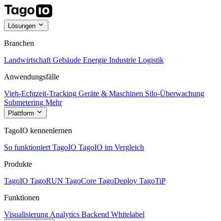
Lösungen
Branchen
Landwirtschaft
Gebäude
Energie
Industrie
Logistik
Anwendungsfälle
Vieh-Echtzeit-Tracking
Geräte & Maschinen
Silo-Überwachung
Submetering
Mehr
Plattform
TagoIO kennenlernen
So funktioniert TagoIO
TagoIO im Vergleich
Produkte
TagoIO
TagoRUN
TagoCore
TagoDeploy
TagoTiP
Funktionen
Visualisierung
Analytics
Backend
Whitelabel