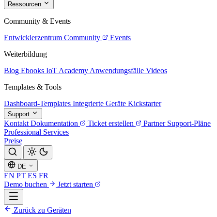
Ressourcen
Community & Events
Entwicklerzentrum
Community
Events
Weiterbildung
Blog
Ebooks
IoT Academy
Anwendungsfälle
Videos
Templates & Tools
Dashboard-Templates
Integrierte Geräte
Kickstarter
Support
Kontakt
Dokumentation
Ticket erstellen
Partner
Support-Pläne
Professional Services
Preise
DE
EN
PT
ES
FR
Demo buchen
Jetzt starten
Zurück zu Geräten