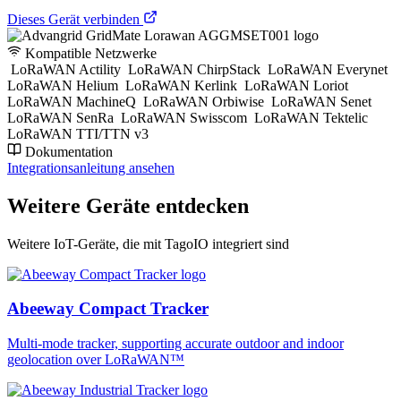
Dieses Gerät verbinden
Kompatible Netzwerke
LoRaWAN Actility
LoRaWAN ChirpStack
LoRaWAN Everynet
LoRaWAN Helium
LoRaWAN Kerlink
LoRaWAN Loriot
LoRaWAN MachineQ
LoRaWAN Orbiwise
LoRaWAN Senet
LoRaWAN SenRa
LoRaWAN Swisscom
LoRaWAN Tektelic
LoRaWAN TTI/TTN v3
Dokumentation
Integrationsanleitung ansehen
Weitere Geräte entdecken
Weitere IoT-Geräte, die mit TagoIO integriert sind
Abeeway Compact Tracker
Multi-mode tracker, supporting accurate outdoor and indoor
geolocation over LoRaWAN™