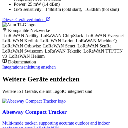
Power: 25 mW (14 dBm)
GPS sensitivity: -148dBm (cold start), -163dBm (hot start)
Dieses Gerät verbinden
Kompatible Netzwerke
LoRaWAN Actility
LoRaWAN ChirpStack
LoRaWAN Everynet
LoRaWAN Kerlink
LoRaWAN Loriot
LoRaWAN MachineQ
LoRaWAN Orbiwise
LoRaWAN Senet
LoRaWAN SenRa
LoRaWAN Swisscom
LoRaWAN Tektelic
LoRaWAN TTI/TTN
v3
LoRaWAN Helium
Dokumentation
Integrationsanleitung ansehen
Weitere Geräte entdecken
Weitere IoT-Geräte, die mit TagoIO integriert sind
Abeeway Compact Tracker
Multi-mode tracker, supporting accurate outdoor and indoor