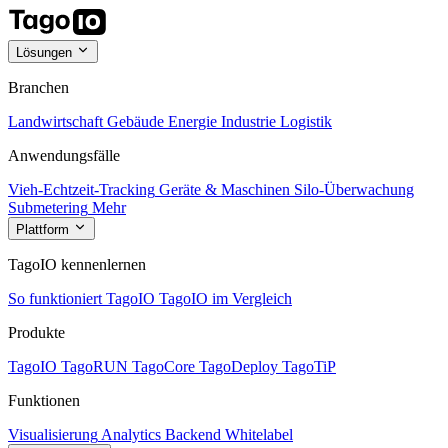
Lösungen
Branchen
Landwirtschaft
Gebäude
Energie
Industrie
Logistik
Anwendungsfälle
Vieh-Echtzeit-Tracking
Geräte & Maschinen
Silo-Überwachung
Submetering
Mehr
Plattform
TagoIO kennenlernen
So funktioniert TagoIO
TagoIO im Vergleich
Produkte
TagoIO
TagoRUN
TagoCore
TagoDeploy
TagoTiP
Funktionen
Visualisierung
Analytics
Backend
Whitelabel