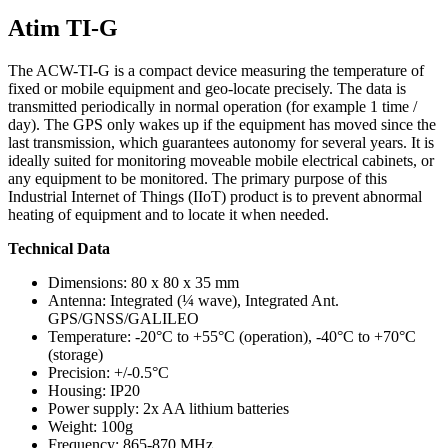
Atim TI-G
The ACW-TI-G is a compact device measuring the temperature of
fixed or mobile equipment and geo-locate precisely. The data is
transmitted periodically in normal operation (for example 1 time /
day). The GPS only wakes up if the equipment has moved since the
last transmission, which guarantees autonomy for several years. It is
ideally suited for monitoring moveable mobile electrical cabinets, or
any equipment to be monitored. The primary purpose of this
Industrial Internet of Things (IIoT) product is to prevent abnormal
heating of equipment and to locate it when needed.
Technical Data
Dimensions: 80 x 80 x 35 mm
Antenna: Integrated (¼ wave), Integrated Ant.
GPS/GNSS/GALILEO
Temperature: -20°C to +55°C (operation), -40°C to +70°C
(storage)
Precision: +/-0.5°C
Housing: IP20
Power supply: 2x AA lithium batteries
Weight: 100g
Frequency: 865-870 MHz