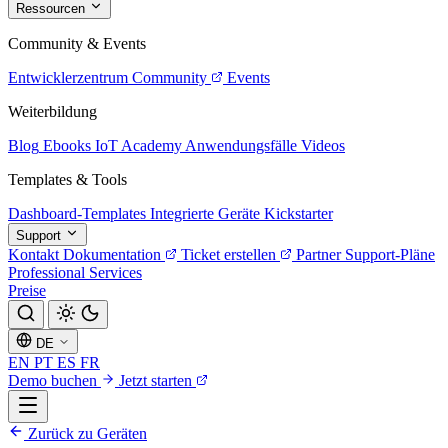
Ressourcen
Community & Events
Entwicklerzentrum
Community
Events
Weiterbildung
Blog
Ebooks
IoT Academy
Anwendungsfälle
Videos
Templates & Tools
Dashboard-Templates
Integrierte Geräte
Kickstarter
Support
Kontakt
Dokumentation
Ticket erstellen
Partner
Support-Pläne
Professional Services
Preise
DE
EN
PT
ES
FR
Demo buchen
Jetzt starten
Zurück zu Geräten