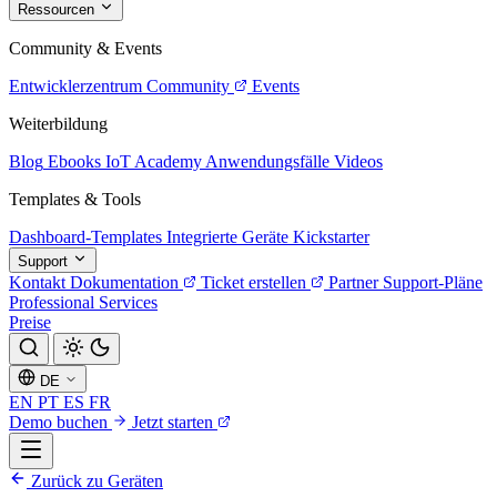
Ressourcen
Community & Events
Entwicklerzentrum
Community
Events
Weiterbildung
Blog
Ebooks
IoT Academy
Anwendungsfälle
Videos
Templates & Tools
Dashboard-Templates
Integrierte Geräte
Kickstarter
Support
Kontakt
Dokumentation
Ticket erstellen
Partner
Support-Pläne
Professional Services
Preise
DE
EN
PT
ES
FR
Demo buchen
Jetzt starten
Zurück zu Geräten