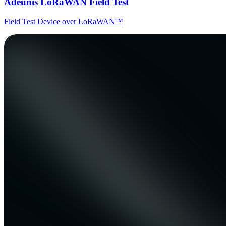
Adeunis LoRaWAN Field Test
Field Test Device over LoRaWAN™