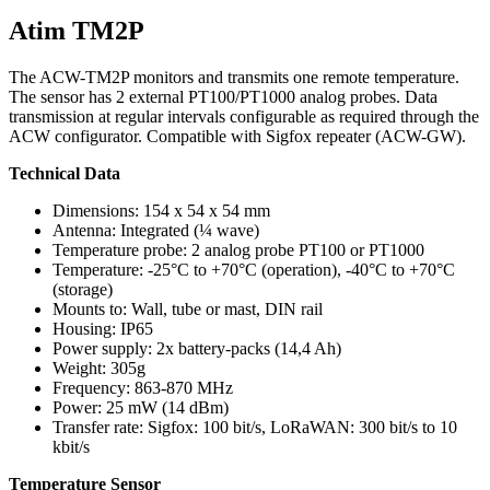
Atim TM2P
The ACW-TM2P monitors and transmits one remote temperature.
The sensor has 2 external PT100/PT1000 analog probes. Data
transmission at regular intervals configurable as required through the
ACW configurator. Compatible with Sigfox repeater (ACW-GW).
Technical Data
Dimensions: 154 x 54 x 54 mm
Antenna: Integrated (¼ wave)
Temperature probe: 2 analog probe PT100 or PT1000
Temperature: -25°C to +70°C (operation), -40°C to +70°C
(storage)
Mounts to: Wall, tube or mast, DIN rail
Housing: IP65
Power supply: 2x battery-packs (14,4 Ah)
Weight: 305g
Frequency: 863-870 MHz
Power: 25 mW (14 dBm)
Transfer rate: Sigfox: 100 bit/s, LoRaWAN: 300 bit/s to 10
kbit/s
Temperature Sensor