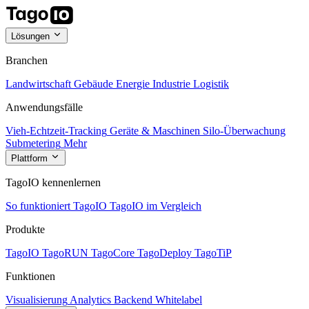
Lösungen
Branchen
Landwirtschaft
Gebäude
Energie
Industrie
Logistik
Anwendungsfälle
Vieh-Echtzeit-Tracking
Geräte & Maschinen
Silo-Überwachung
Submetering
Mehr
Plattform
TagoIO kennenlernen
So funktioniert TagoIO
TagoIO im Vergleich
Produkte
TagoIO
TagoRUN
TagoCore
TagoDeploy
TagoTiP
Funktionen
Visualisierung
Analytics
Backend
Whitelabel