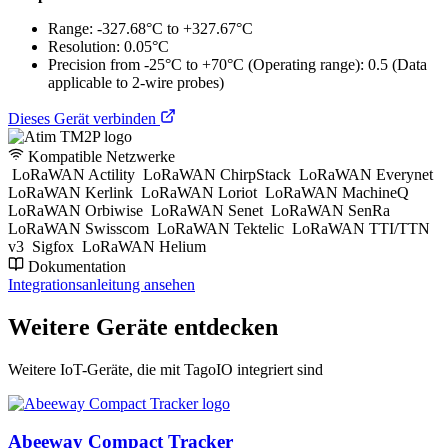
Range: -327.68°C to +327.67°C
Resolution: 0.05°C
Precision from -25°C to +70°C (Operating range): 0.5 (Data
applicable to 2-wire probes)
Dieses Gerät verbinden
Kompatible Netzwerke
LoRaWAN Actility
LoRaWAN ChirpStack
LoRaWAN Everynet
LoRaWAN Kerlink
LoRaWAN Loriot
LoRaWAN MachineQ
LoRaWAN Orbiwise
LoRaWAN Senet
LoRaWAN SenRa
LoRaWAN Swisscom
LoRaWAN Tektelic
LoRaWAN TTI/TTN
v3
Sigfox
LoRaWAN Helium
Dokumentation
Integrationsanleitung ansehen
Weitere Geräte entdecken
Weitere IoT-Geräte, die mit TagoIO integriert sind
Abeeway Compact Tracker