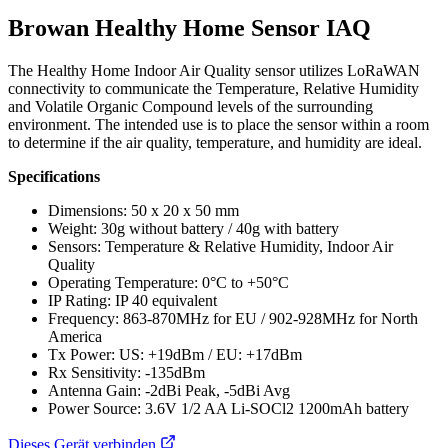
Browan Healthy Home Sensor IAQ
The Healthy Home Indoor Air Quality sensor utilizes LoRaWAN
connectivity to communicate the Temperature, Relative Humidity
and Volatile Organic Compound levels of the surrounding
environment. The intended use is to place the sensor within a room
to determine if the air quality, temperature, and humidity are ideal.
Specifications
Dimensions: 50 x 20 x 50 mm
Weight: 30g without battery / 40g with battery
Sensors: Temperature & Relative Humidity, Indoor Air
Quality
Operating Temperature: 0°C to +50°C
IP Rating: IP 40 equivalent
Frequency: 863-870MHz for EU / 902-928MHz for North
America
Tx Power: US: +19dBm / EU: +17dBm
Rx Sensitivity: -135dBm
Antenna Gain: -2dBi Peak, -5dBi Avg
Power Source: 3.6V 1/2 AA Li-SOCl2 1200mAh battery
Dieses Gerät verbinden