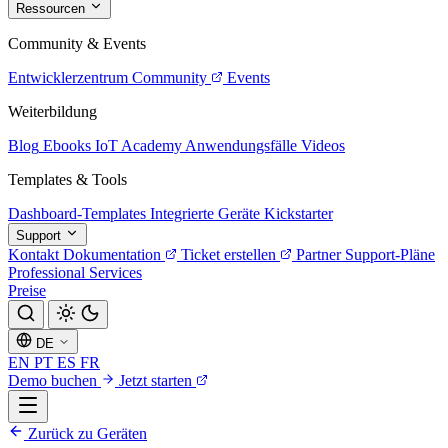
Ressourcen
Community & Events
Entwicklerzentrum
Community
Events
Weiterbildung
Blog
Ebooks
IoT Academy
Anwendungsfälle
Videos
Templates & Tools
Dashboard-Templates
Integrierte Geräte
Kickstarter
Support
Kontakt
Dokumentation
Ticket erstellen
Partner
Support-Pläne
Professional Services
Preise
DE
EN
PT
ES
FR
Demo buchen
Jetzt starten
Zurück zu Geräten