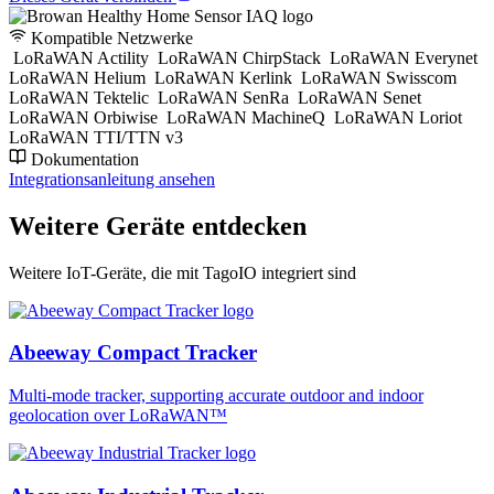
Kompatible Netzwerke
LoRaWAN Actility
LoRaWAN ChirpStack
LoRaWAN Everynet
LoRaWAN Helium
LoRaWAN Kerlink
LoRaWAN Swisscom
LoRaWAN Tektelic
LoRaWAN SenRa
LoRaWAN Senet
LoRaWAN Orbiwise
LoRaWAN MachineQ
LoRaWAN Loriot
LoRaWAN TTI/TTN v3
Dokumentation
Integrationsanleitung ansehen
Weitere Geräte entdecken
Weitere IoT-Geräte, die mit TagoIO integriert sind
Abeeway Compact Tracker
Multi-mode tracker, supporting accurate outdoor and indoor
geolocation over LoRaWAN™