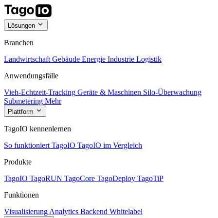
Lösungen
Branchen
Landwirtschaft
Gebäude
Energie
Industrie
Logistik
Anwendungsfälle
Vieh-Echtzeit-Tracking
Geräte & Maschinen
Silo-Überwachung
Submetering
Mehr
Plattform
TagoIO kennenlernen
So funktioniert TagoIO
TagoIO im Vergleich
Produkte
TagoIO
TagoRUN
TagoCore
TagoDeploy
TagoTiP
Funktionen
Visualisierung
Analytics
Backend
Whitelabel