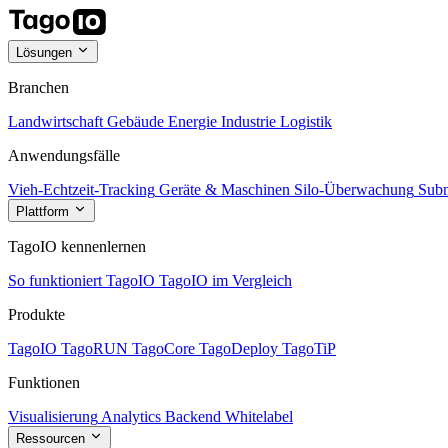
Lösungen
Branchen
Landwirtschaft
Gebäude
Energie
Industrie
Logistik
Anwendungsfälle
Vieh-Echtzeit-Tracking
Geräte & Maschinen
Silo-Überwachung
Subm
Plattform
TagoIO kennenlernen
So funktioniert TagoIO
TagoIO im Vergleich
Produkte
TagoIO
TagoRUN
TagoCore
TagoDeploy
TagoTiP
Funktionen
Visualisierung
Analytics
Backend
Whitelabel
Ressourcen