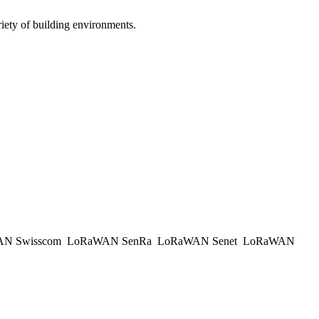
iety of building environments.
N Swisscom
LoRaWAN SenRa
LoRaWAN Senet
LoRaWAN