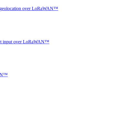
oor geolocation over LoRaWAN™
ntact input over LoRaWAN™
WAN™