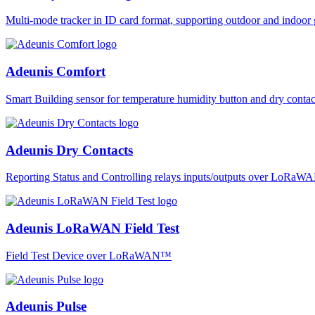
Multi-mode tracker in ID card format, supporting outdoor and ind
Adeunis Comfort
Smart Building sensor for temperature humidity button and dry co
Adeunis Dry Contacts
Reporting Status and Controlling relays inputs/outputs over LoRa
Adeunis LoRaWAN Field Test
Field Test Device over LoRaWAN™
Adeunis Pulse