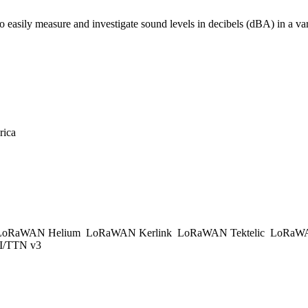
asily measure and investigate sound levels in decibels (dBA) in a var
rica
oRaWAN Helium
LoRaWAN Kerlink
LoRaWAN Tektelic
LoRaWA
/TTN v3