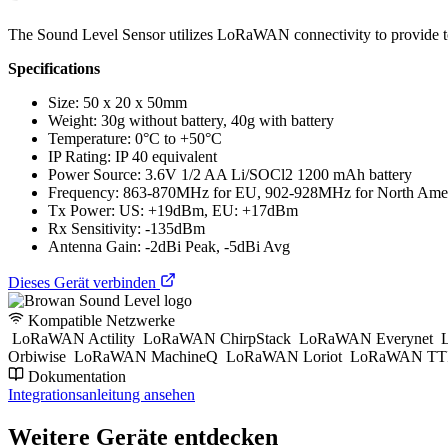
The Sound Level Sensor utilizes LoRaWAN connectivity to provide to e
Specifications
Size: 50 x 20 x 50mm
Weight: 30g without battery, 40g with battery
Temperature: 0°C to +50°C
IP Rating: IP 40 equivalent
Power Source: 3.6V 1/2 AA Li/SOCl2 1200 mAh battery
Frequency: 863-870MHz for EU, 902-928MHz for North Ame
Tx Power: US: +19dBm, EU: +17dBm
Rx Sensitivity: -135dBm
Antenna Gain: -2dBi Peak, -5dBi Avg
Dieses Gerät verbinden
Kompatible Netzwerke
LoRaWAN Actility
LoRaWAN ChirpStack
LoRaWAN Everynet
L
Orbiwise
LoRaWAN MachineQ
LoRaWAN Loriot
LoRaWAN TTI
Dokumentation
Integrationsanleitung ansehen
Weitere Geräte entdecken