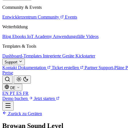
Community & Events
Entwicklerzentrum
Community
Events
Weiterbildung
Blog
Ebooks
IoT Academy
Anwendungsfälle
Videos
Templates & Tools
Dashboard-Templates
Integrierte Geräte
Kickstarter
Support
Kontakt
Dokumentation
Ticket erstellen
Partner
Support-Pläne
P
Preise
DE
EN
PT
ES
FR
Demo buchen
Jetzt starten
Zurück zu Geräten
Browan Sound Level