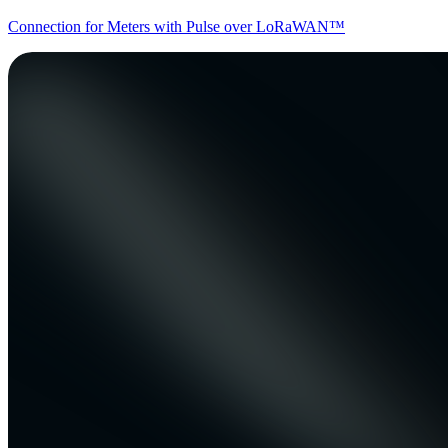
Connection for Meters with Pulse over LoRaWAN™