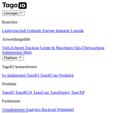
Lösungen
Branchen
Landwirtschaft
Gebäude
Energie
Industrie
Logistik
Anwendungsfälle
Vieh-Echtzeit-Tracking
Geräte & Maschinen
Silo-Überwachung
Submetering
Mehr
Plattform
TagoIO kennenlernen
So funktioniert TagoIO
TagoIO im Vergleich
Produkte
TagoIO
TagoRUN
TagoCore
TagoDeploy
TagoTiP
Funktionen
Visualisierung
Analytics
Backend
Whitelabel