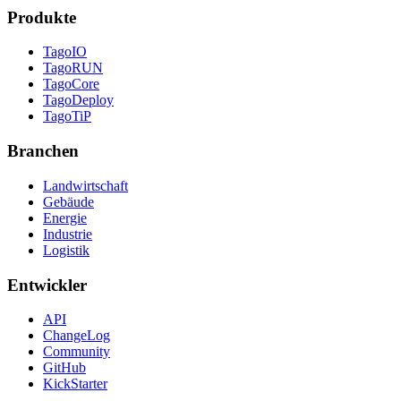
Produkte
TagoIO
TagoRUN
TagoCore
TagoDeploy
TagoTiP
Branchen
Landwirtschaft
Gebäude
Energie
Industrie
Logistik
Entwickler
API
ChangeLog
Community
GitHub
KickStarter