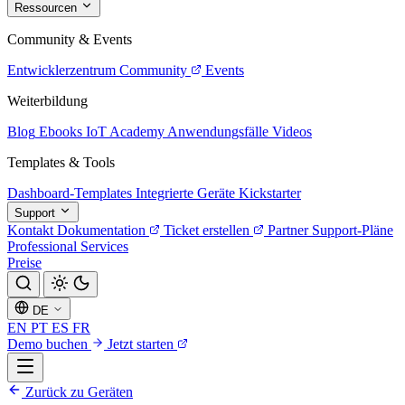
Ressourcen
Community & Events
Entwicklerzentrum
Community
Events
Weiterbildung
Blog
Ebooks
IoT Academy
Anwendungsfälle
Videos
Templates & Tools
Dashboard-Templates
Integrierte Geräte
Kickstarter
Support
Kontakt
Dokumentation
Ticket erstellen
Partner
Support-Pläne
Professional Services
Preise
DE
EN
PT
ES
FR
Demo buchen
Jetzt starten
Zurück zu Geräten