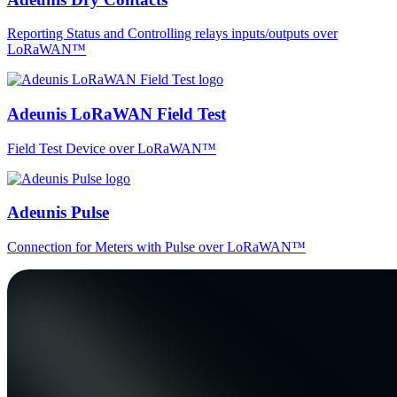
Reporting Status and Controlling relays inputs/outputs over
LoRaWAN™
Adeunis LoRaWAN Field Test
Field Test Device over LoRaWAN™
Adeunis Pulse
Connection for Meters with Pulse over LoRaWAN™