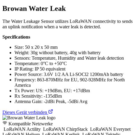
Browan Water Leak
The Water Leakage Sensor utilizes LoRaWAN connectivity to sends
an uplink notification when a water leak is detected.
Specifications
Size: 50 x 20 x 50 mm
Weight: 30g without battery, 40g with battery
Sensors: Temperature, Humidity and Water leak detection
Temperature: 0°C to +50°C
IP Rating: IP 50 equivalent
Power Source: 3.6V 1/2 AA Li-SOCl2 1200mAh battery
Frequency: 863-870MHz for EU, 902-928MHz for North
America
Tx Power: US: +19dBm, EU: +17dBm
Rx Sensitivity: -135dBm
Antenna Gain: -2dBi Peak, -5dBi Avg
Dieses Gerät verbinden
Kompatible Netzwerke
LoRaWAN Actility
LoRaWAN ChirpStack
LoRaWAN Everynet
LoRaWAN Helium
LoRaWAN Kerlink
LoRaWAN Tektelic