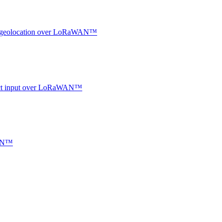
oor geolocation over LoRaWAN™
ntact input over LoRaWAN™
WAN™