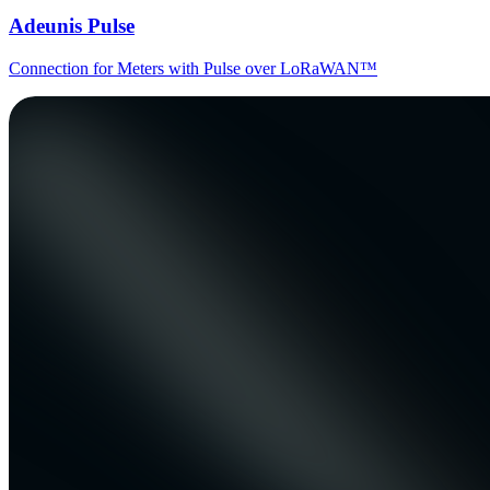
Adeunis Pulse
Connection for Meters with Pulse over LoRaWAN™