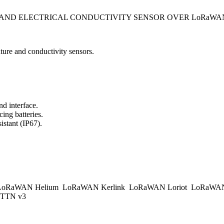
E AND ELECTRICAL CONDUCTIVITY SENSOR OVER LoRaW
re and conductivity sensors.
d interface.
ing batteries.
istant (IP67).
.
oRaWAN Helium
LoRaWAN Kerlink
LoRaWAN Loriot
LoRaWAN
TTN v3