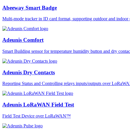
Abeeway Smart Badge
Multi-mode tracker in ID card format, supporting outdoor and ind
Adeunis Comfort
Smart Building sensor for temperature humidity button and dry co
Adeunis Dry Contacts
Reporting Status and Controlling relays inputs/outputs over LoRa
Adeunis LoRaWAN Field Test
Field Test Device over LoRaWAN™