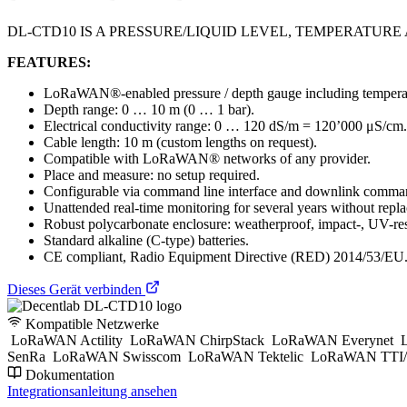
DL-CTD10 IS A PRESSURE/LIQUID LEVEL, TEMPERATUR
FEATURES:
LoRaWAN®-enabled pressure / depth gauge including temperatu
Depth range: 0 … 10 m (0 … 1 bar).
Electrical conductivity range: 0 … 120 dS/m = 120’000 μS/cm.
Cable length: 10 m (custom lengths on request).
Compatible with LoRaWAN® networks of any provider.
Place and measure: no setup required.
Configurable via command line interface and downlink comman
Unattended real-time monitoring for several years without replac
Robust polycarbonate enclosure: weatherproof, impact-, UV-res
Standard alkaline (C-type) batteries.
CE compliant, Radio Equipment Directive (RED) 2014/53/EU
Dieses Gerät verbinden
Kompatible Netzwerke
LoRaWAN Actility
LoRaWAN ChirpStack
LoRaWAN Everynet
L
SenRa
LoRaWAN Swisscom
LoRaWAN Tektelic
LoRaWAN TTI/
Dokumentation
Integrationsanleitung ansehen