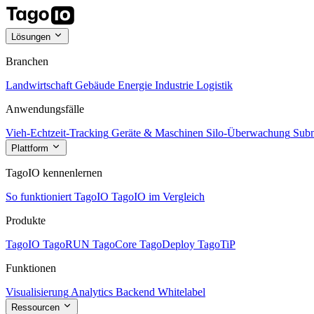
Lösungen
Branchen
Landwirtschaft
Gebäude
Energie
Industrie
Logistik
Anwendungsfälle
Vieh-Echtzeit-Tracking
Geräte & Maschinen
Silo-Überwachung
Subm
Plattform
TagoIO kennenlernen
So funktioniert TagoIO
TagoIO im Vergleich
Produkte
TagoIO
TagoRUN
TagoCore
TagoDeploy
TagoTiP
Funktionen
Visualisierung
Analytics
Backend
Whitelabel
Ressourcen