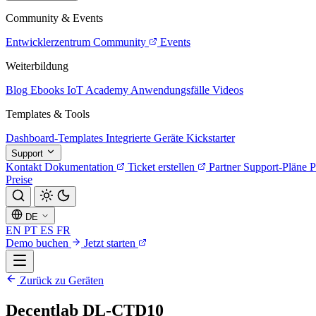
Community & Events
Entwicklerzentrum
Community
Events
Weiterbildung
Blog
Ebooks
IoT Academy
Anwendungsfälle
Videos
Templates & Tools
Dashboard-Templates
Integrierte Geräte
Kickstarter
Support
Kontakt
Dokumentation
Ticket erstellen
Partner
Support-Pläne
P
Preise
DE
EN
PT
ES
FR
Demo buchen
Jetzt starten
Zurück zu Geräten
Decentlab DL-CTD10