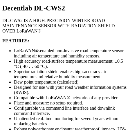
Decentlab DL-CWS2
DL-CWS2 IS A HIGH-PRECISION WINTER ROAD
MAINTENANCE SENSOR WITH RADIATION SHIELD
OVER LoRaWAN®
FEATURES:
LoRaWAN®-enabled non-invasive road temperature sensor
including air temperature and humidity sensors.
High accuracy road-surface temperature measurement: ±0.5
°C (-40 … 60 °C).
Superior radiation shield enables high-accuracy air
temperature and relative humidity measurement.
Dew point temperature (calculated).
Designed for use with your road weather information systems
(RWIS).
Compatible with LoRaWAN® networks of any provider.
Place and measure: no setup required.
Configurable via command line interface and downlink
command interface.
Unattended real-time monitoring for several years without
replacing batteries.
Robust polycarbonate enclosure: weatherproof, impact-, UV-