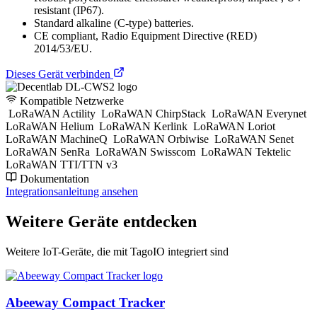
resistant (IP67).
Standard alkaline (C-type) batteries.
CE compliant, Radio Equipment Directive (RED)
2014/53/EU.
Dieses Gerät verbinden
Kompatible Netzwerke
LoRaWAN Actility
LoRaWAN ChirpStack
LoRaWAN Everynet
LoRaWAN Helium
LoRaWAN Kerlink
LoRaWAN Loriot
LoRaWAN MachineQ
LoRaWAN Orbiwise
LoRaWAN Senet
LoRaWAN SenRa
LoRaWAN Swisscom
LoRaWAN Tektelic
LoRaWAN TTI/TTN v3
Dokumentation
Integrationsanleitung ansehen
Weitere Geräte entdecken
Weitere IoT-Geräte, die mit TagoIO integriert sind
Abeeway Compact Tracker