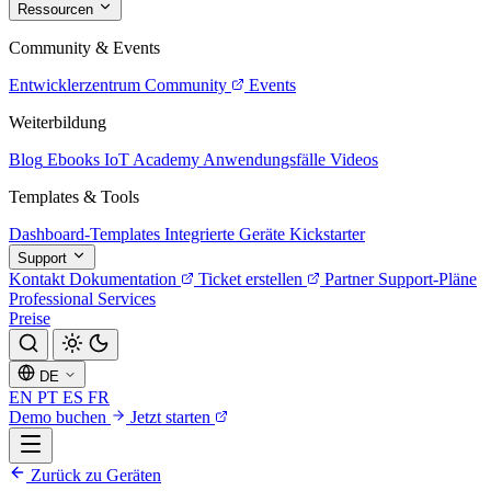
Ressourcen
Community & Events
Entwicklerzentrum
Community
Events
Weiterbildung
Blog
Ebooks
IoT Academy
Anwendungsfälle
Videos
Templates & Tools
Dashboard-Templates
Integrierte Geräte
Kickstarter
Support
Kontakt
Dokumentation
Ticket erstellen
Partner
Support-Pläne
Professional Services
Preise
DE
EN
PT
ES
FR
Demo buchen
Jetzt starten
Zurück zu Geräten