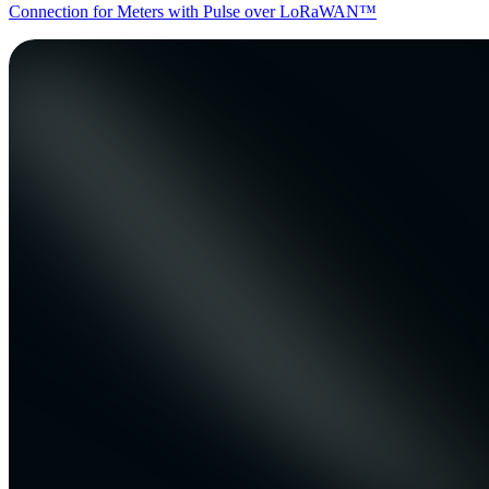
Connection for Meters with Pulse over LoRaWAN™