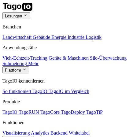
Lösungen
Branchen
Landwirtschaft
Gebäude
Energie
Industrie
Logistik
Anwendungsfälle
Vieh-Echtzeit-Tracking
Geräte & Maschinen
Silo-Überwachung
Submetering
Mehr
Plattform
TagoIO kennenlernen
So funktioniert TagoIO
TagoIO im Vergleich
Produkte
TagoIO
TagoRUN
TagoCore
TagoDeploy
TagoTiP
Funktionen
Visualisierung
Analytics
Backend
Whitelabel