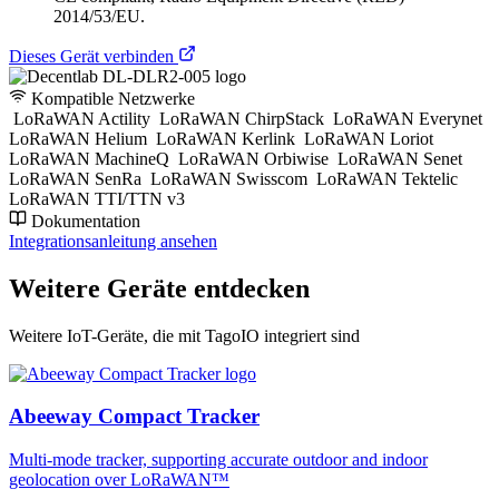
2014/53/EU.
Dieses Gerät verbinden
Kompatible Netzwerke
LoRaWAN Actility
LoRaWAN ChirpStack
LoRaWAN Everynet
LoRaWAN Helium
LoRaWAN Kerlink
LoRaWAN Loriot
LoRaWAN MachineQ
LoRaWAN Orbiwise
LoRaWAN Senet
LoRaWAN SenRa
LoRaWAN Swisscom
LoRaWAN Tektelic
LoRaWAN TTI/TTN v3
Dokumentation
Integrationsanleitung ansehen
Weitere Geräte entdecken
Weitere IoT-Geräte, die mit TagoIO integriert sind
Abeeway Compact Tracker
Multi-mode tracker, supporting accurate outdoor and indoor
geolocation over LoRaWAN™