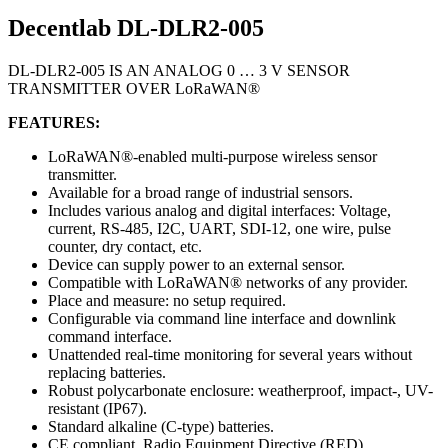
Decentlab DL-DLR2-005
DL-DLR2-005 IS AN ANALOG 0 … 3 V SENSOR
TRANSMITTER OVER LoRaWAN®
FEATURES:
LoRaWAN®-enabled multi-purpose wireless sensor
transmitter.
Available for a broad range of industrial sensors.
Includes various analog and digital interfaces: Voltage,
current, RS-485, I2C, UART, SDI-12, one wire, pulse
counter, dry contact, etc.
Device can supply power to an external sensor.
Compatible with LoRaWAN® networks of any provider.
Place and measure: no setup required.
Configurable via command line interface and downlink
command interface.
Unattended real-time monitoring for several years without
replacing batteries.
Robust polycarbonate enclosure: weatherproof, impact-, UV-
resistant (IP67).
Standard alkaline (C-type) batteries.
CE compliant, Radio Equipment Directive (RED)