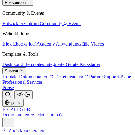
Ressourcen
Community & Events
Entwicklerzentrum
Community
Events
Weiterbildung
Blog
Ebooks
IoT Academy
Anwendungsfälle
Videos
Templates & Tools
Dashboard-Templates
Integrierte Geräte
Kickstarter
Support
Kontakt
Dokumentation
Ticket erstellen
Partner
Support-Pläne
Professional Services
Preise
DE
EN
PT
ES
FR
Demo buchen
Jetzt starten
Zurück zu Geräten