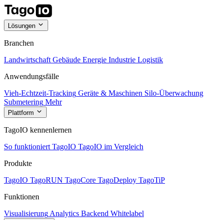
Lösungen
Branchen
Landwirtschaft
Gebäude
Energie
Industrie
Logistik
Anwendungsfälle
Vieh-Echtzeit-Tracking
Geräte & Maschinen
Silo-Überwachung
Submetering
Mehr
Plattform
TagoIO kennenlernen
So funktioniert TagoIO
TagoIO im Vergleich
Produkte
TagoIO
TagoRUN
TagoCore
TagoDeploy
TagoTiP
Funktionen
Visualisierung
Analytics
Backend
Whitelabel