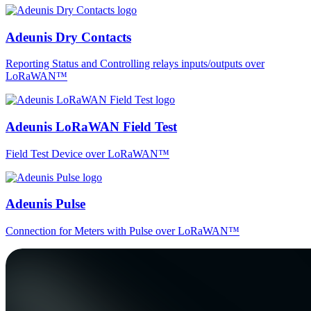
Adeunis Dry Contacts
Reporting Status and Controlling relays inputs/outputs over
LoRaWAN™
Adeunis LoRaWAN Field Test
Field Test Device over LoRaWAN™
Adeunis Pulse
Connection for Meters with Pulse over LoRaWAN™