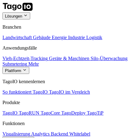
Lösungen
Branchen
Landwirtschaft
Gebäude
Energie
Industrie
Logistik
Anwendungsfälle
Vieh-Echtzeit-Tracking
Geräte & Maschinen
Silo-Überwachung
Submetering
Mehr
Plattform
TagoIO kennenlernen
So funktioniert TagoIO
TagoIO im Vergleich
Produkte
TagoIO
TagoRUN
TagoCore
TagoDeploy
TagoTiP
Funktionen
Visualisierung
Analytics
Backend
Whitelabel