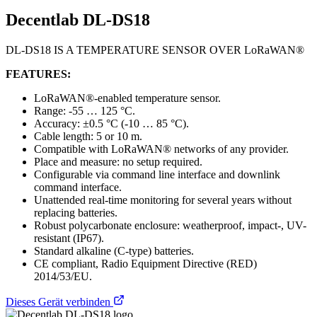
Decentlab DL-DS18
DL-DS18 IS A TEMPERATURE SENSOR OVER LoRaWAN®
FEATURES:
LoRaWAN®-enabled temperature sensor.
Range: -55 … 125 °C.
Accuracy: ±0.5 °C (-10 … 85 °C).
Cable length: 5 or 10 m.
Compatible with LoRaWAN® networks of any provider.
Place and measure: no setup required.
Configurable via command line interface and downlink
command interface.
Unattended real-time monitoring for several years without
replacing batteries.
Robust polycarbonate enclosure: weatherproof, impact-, UV-
resistant (IP67).
Standard alkaline (C-type) batteries.
CE compliant, Radio Equipment Directive (RED)
2014/53/EU.
Dieses Gerät verbinden