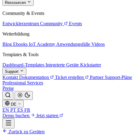
Ressourcen
Community & Events
Entwicklerzentrum
Community
Events
Weiterbildung
Blog
Ebooks
IoT Academy
Anwendungsfälle
Videos
Templates & Tools
Dashboard-Templates
Integrierte Geräte
Kickstarter
Support
Kontakt
Dokumentation
Ticket erstellen
Partner
Support-Pläne
Professional Services
Preise
DE
EN
PT
ES
FR
Demo buchen
Jetzt starten
Zurück zu Geräten