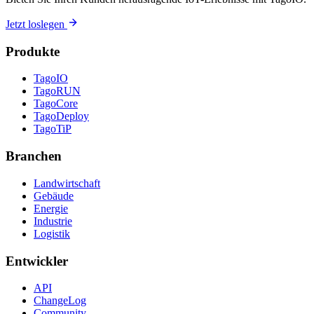
Jetzt loslegen
Produkte
TagoIO
TagoRUN
TagoCore
TagoDeploy
TagoTiP
Branchen
Landwirtschaft
Gebäude
Energie
Industrie
Logistik
Entwickler
API
ChangeLog
Community