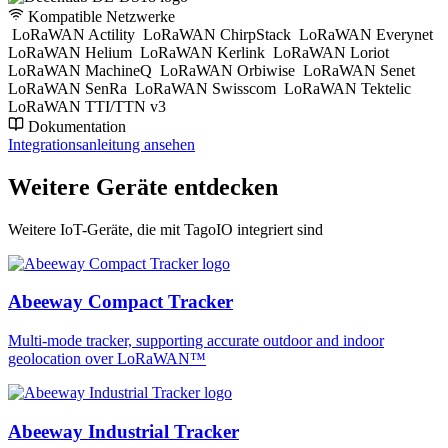
Kompatible Netzwerke
LoRaWAN Actility
LoRaWAN ChirpStack
LoRaWAN Everynet
LoRaWAN Helium
LoRaWAN Kerlink
LoRaWAN Loriot
LoRaWAN MachineQ
LoRaWAN Orbiwise
LoRaWAN Senet
LoRaWAN SenRa
LoRaWAN Swisscom
LoRaWAN Tektelic
LoRaWAN TTI/TTN v3
Dokumentation
Integrationsanleitung ansehen
Weitere Geräte entdecken
Weitere IoT-Geräte, die mit TagoIO integriert sind
Abeeway Compact Tracker
Multi-mode tracker, supporting accurate outdoor and indoor
geolocation over LoRaWAN™
Abeeway Industrial Tracker