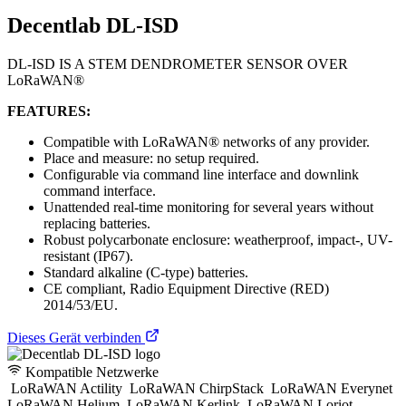
Decentlab DL-ISD
DL-ISD IS A STEM DENDROMETER SENSOR OVER
LoRaWAN®
FEATURES:
Compatible with LoRaWAN® networks of any provider.
Place and measure: no setup required.
Configurable via command line interface and downlink
command interface.
Unattended real-time monitoring for several years without
replacing batteries.
Robust polycarbonate enclosure: weatherproof, impact-, UV-
resistant (IP67).
Standard alkaline (C-type) batteries.
CE compliant, Radio Equipment Directive (RED)
2014/53/EU.
Dieses Gerät verbinden
Kompatible Netzwerke
LoRaWAN Actility
LoRaWAN ChirpStack
LoRaWAN Everynet
LoRaWAN Helium
LoRaWAN Kerlink
LoRaWAN Loriot