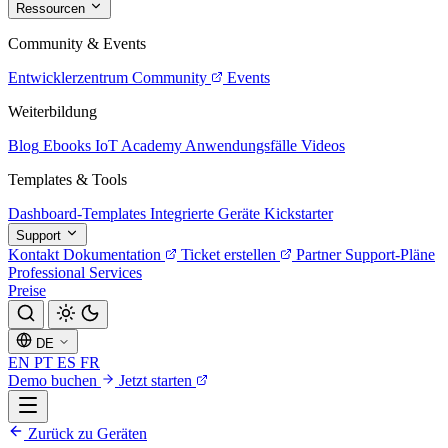
Ressourcen
Community & Events
Entwicklerzentrum
Community
Events
Weiterbildung
Blog
Ebooks
IoT Academy
Anwendungsfälle
Videos
Templates & Tools
Dashboard-Templates
Integrierte Geräte
Kickstarter
Support
Kontakt
Dokumentation
Ticket erstellen
Partner
Support-Pläne
Professional Services
Preise
DE
EN
PT
ES
FR
Demo buchen
Jetzt starten
Zurück zu Geräten