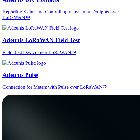
Reporting Status and Controlling relays inputs/outputs over
LoRaWAN™
Adeunis LoRaWAN Field Test
Field Test Device over LoRaWAN™
Adeunis Pulse
Connection for Meters with Pulse over LoRaWAN™