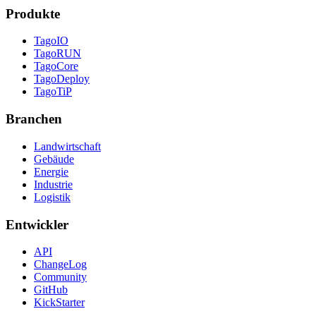
Produkte
TagoIO
TagoRUN
TagoCore
TagoDeploy
TagoTiP
Branchen
Landwirtschaft
Gebäude
Energie
Industrie
Logistik
Entwickler
API
ChangeLog
Community
GitHub
KickStarter