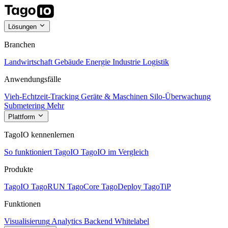
Lösungen
Branchen
Landwirtschaft
Gebäude
Energie
Industrie
Logistik
Anwendungsfälle
Vieh-Echtzeit-Tracking
Geräte & Maschinen
Silo-Überwachung
Submetering
Mehr
Plattform
TagoIO kennenlernen
So funktioniert TagoIO
TagoIO im Vergleich
Produkte
TagoIO
TagoRUN
TagoCore
TagoDeploy
TagoTiP
Funktionen
Visualisierung
Analytics
Backend
Whitelabel