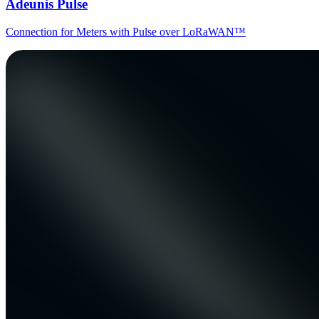
Adeunis Pulse
Connection for Meters with Pulse over LoRaWAN™