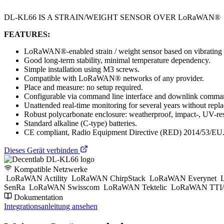
DL-KL66 IS A STRAIN/WEIGHT SENSOR OVER LoRaWAN®
FEATURES:
LoRaWAN®-enabled strain / weight sensor based on vibrating 
Good long-term stability, minimal temperature dependency.
Simple installation using M3 screws.
Compatible with LoRaWAN® networks of any provider.
Place and measure: no setup required.
Configurable via command line interface and downlink comman
Unattended real-time monitoring for several years without replac
Robust polycarbonate enclosure: weatherproof, impact-, UV-res
Standard alkaline (C-type) batteries.
CE compliant, Radio Equipment Directive (RED) 2014/53/EU
Dieses Gerät verbinden
Kompatible Netzwerke
LoRaWAN Actility
LoRaWAN ChirpStack
LoRaWAN Everynet
L
SenRa
LoRaWAN Swisscom
LoRaWAN Tektelic
LoRaWAN TTI/
Dokumentation
Integrationsanleitung ansehen