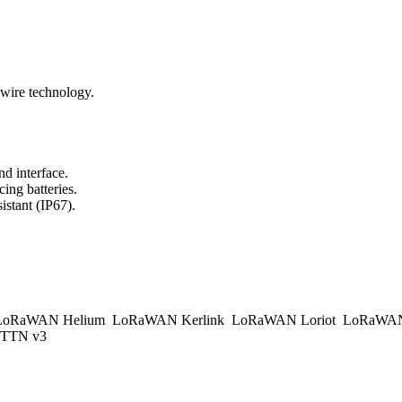
wire technology.
d interface.
ing batteries.
istant (IP67).
.
oRaWAN Helium
LoRaWAN Kerlink
LoRaWAN Loriot
LoRaWAN
TTN v3