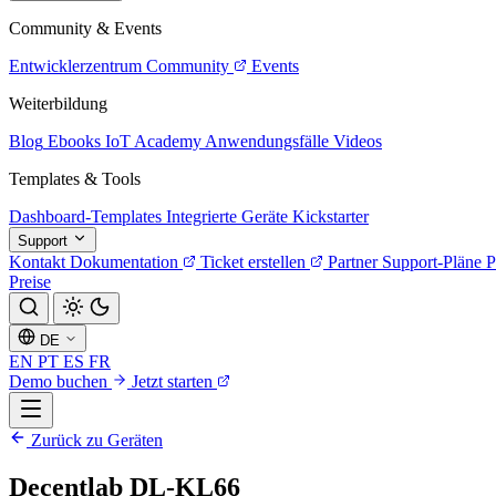
Community & Events
Entwicklerzentrum
Community
Events
Weiterbildung
Blog
Ebooks
IoT Academy
Anwendungsfälle
Videos
Templates & Tools
Dashboard-Templates
Integrierte Geräte
Kickstarter
Support
Kontakt
Dokumentation
Ticket erstellen
Partner
Support-Pläne
P
Preise
DE
EN
PT
ES
FR
Demo buchen
Jetzt starten
Zurück zu Geräten
Decentlab DL-KL66