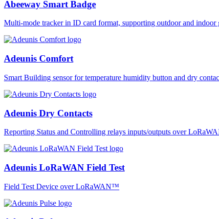
Abeeway Smart Badge
Multi-mode tracker in ID card format, supporting outdoor and ind
Adeunis Comfort
Smart Building sensor for temperature humidity button and dry co
Adeunis Dry Contacts
Reporting Status and Controlling relays inputs/outputs over LoRa
Adeunis LoRaWAN Field Test
Field Test Device over LoRaWAN™