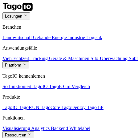
Lösungen
Branchen
Landwirtschaft
Gebäude
Energie
Industrie
Logistik
Anwendungsfälle
Vieh-Echtzeit-Tracking
Geräte & Maschinen
Silo-Überwachung
Subm
Plattform
TagoIO kennenlernen
So funktioniert TagoIO
TagoIO im Vergleich
Produkte
TagoIO
TagoRUN
TagoCore
TagoDeploy
TagoTiP
Funktionen
Visualisierung
Analytics
Backend
Whitelabel
Ressourcen