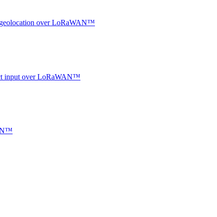
oor geolocation over LoRaWAN™
ntact input over LoRaWAN™
WAN™