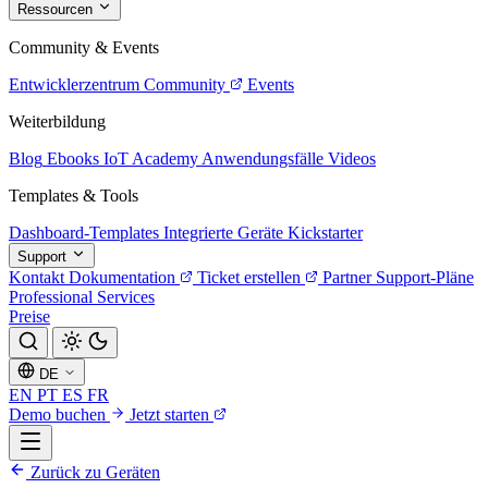
Ressourcen
Community & Events
Entwicklerzentrum
Community
Events
Weiterbildung
Blog
Ebooks
IoT Academy
Anwendungsfälle
Videos
Templates & Tools
Dashboard-Templates
Integrierte Geräte
Kickstarter
Support
Kontakt
Dokumentation
Ticket erstellen
Partner
Support-Pläne
Professional Services
Preise
DE
EN
PT
ES
FR
Demo buchen
Jetzt starten
Zurück zu Geräten