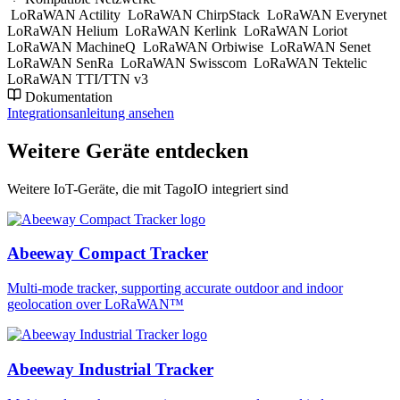
LoRaWAN Actility
LoRaWAN ChirpStack
LoRaWAN Everynet
LoRaWAN Helium
LoRaWAN Kerlink
LoRaWAN Loriot
LoRaWAN MachineQ
LoRaWAN Orbiwise
LoRaWAN Senet
LoRaWAN SenRa
LoRaWAN Swisscom
LoRaWAN Tektelic
LoRaWAN TTI/TTN v3
Dokumentation
Integrationsanleitung ansehen
Weitere Geräte entdecken
Weitere IoT-Geräte, die mit TagoIO integriert sind
Abeeway Compact Tracker
Multi-mode tracker, supporting accurate outdoor and indoor
geolocation over LoRaWAN™
Abeeway Industrial Tracker