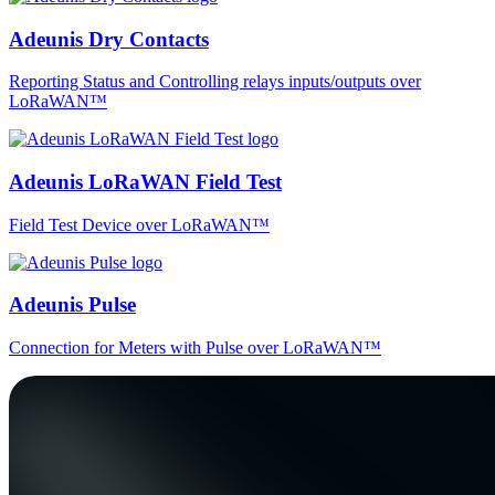
Adeunis Dry Contacts
Reporting Status and Controlling relays inputs/outputs over
LoRaWAN™
Adeunis LoRaWAN Field Test
Field Test Device over LoRaWAN™
Adeunis Pulse
Connection for Meters with Pulse over LoRaWAN™