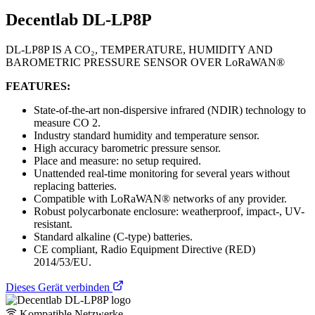
Decentlab DL-LP8P
DL-LP8P IS A CO₂, TEMPERATURE, HUMIDITY AND
BAROMETRIC PRESSURE SENSOR OVER LoRaWAN®
FEATURES:
State-of-the-art non-dispersive infrared (NDIR) technology to
measure CO 2.
Industry standard humidity and temperature sensor.
High accuracy barometric pressure sensor.
Place and measure: no setup required.
Unattended real-time monitoring for several years without
replacing batteries.
Compatible with LoRaWAN® networks of any provider.
Robust polycarbonate enclosure: weatherproof, impact-, UV-
resistant.
Standard alkaline (C-type) batteries.
CE compliant, Radio Equipment Directive (RED)
2014/53/EU.
Dieses Gerät verbinden
Kompatible Netzwerke