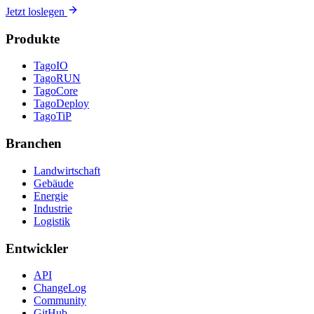
Jetzt loslegen
Produkte
TagoIO
TagoRUN
TagoCore
TagoDeploy
TagoTiP
Branchen
Landwirtschaft
Gebäude
Energie
Industrie
Logistik
Entwickler
API
ChangeLog
Community
GitHub