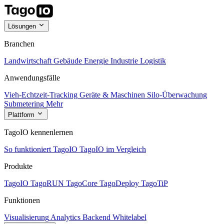
Lösungen
Branchen
Landwirtschaft
Gebäude
Energie
Industrie
Logistik
Anwendungsfälle
Vieh-Echtzeit-Tracking
Geräte & Maschinen
Silo-Überwachung
Submetering
Mehr
Plattform
TagoIO kennenlernen
So funktioniert TagoIO
TagoIO im Vergleich
Produkte
TagoIO
TagoRUN
TagoCore
TagoDeploy
TagoTiP
Funktionen
Visualisierung
Analytics
Backend
Whitelabel