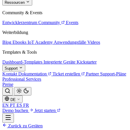
Ressourcen
Community & Events
Entwicklerzentrum
Community
Events
Weiterbildung
Blog
Ebooks
IoT Academy
Anwendungsfälle
Videos
Templates & Tools
Dashboard-Templates
Integrierte Geräte
Kickstarter
Support
Kontakt
Dokumentation
Ticket erstellen
Partner
Support-Pläne
Professional Services
Preise
DE
EN
PT
ES
FR
Demo buchen
Jetzt starten
Zurück zu Geräten