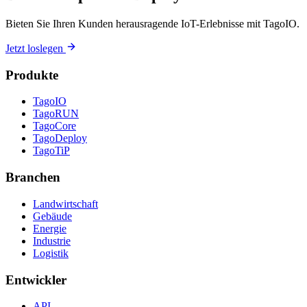
Bieten Sie Ihren Kunden herausragende IoT-Erlebnisse mit TagoIO.
Jetzt loslegen
Produkte
TagoIO
TagoRUN
TagoCore
TagoDeploy
TagoTiP
Branchen
Landwirtschaft
Gebäude
Energie
Industrie
Logistik
Entwickler
API