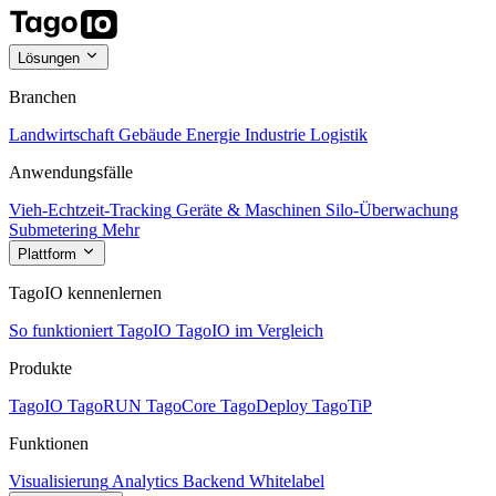
Lösungen
Branchen
Landwirtschaft
Gebäude
Energie
Industrie
Logistik
Anwendungsfälle
Vieh-Echtzeit-Tracking
Geräte & Maschinen
Silo-Überwachung
Submetering
Mehr
Plattform
TagoIO kennenlernen
So funktioniert TagoIO
TagoIO im Vergleich
Produkte
TagoIO
TagoRUN
TagoCore
TagoDeploy
TagoTiP
Funktionen
Visualisierung
Analytics
Backend
Whitelabel