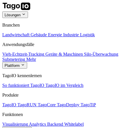
Lösungen
Branchen
Landwirtschaft
Gebäude
Energie
Industrie
Logistik
Anwendungsfälle
Vieh-Echtzeit-Tracking
Geräte & Maschinen
Silo-Überwachung
Submetering
Mehr
Plattform
TagoIO kennenlernen
So funktioniert TagoIO
TagoIO im Vergleich
Produkte
TagoIO
TagoRUN
TagoCore
TagoDeploy
TagoTiP
Funktionen
Visualisierung
Analytics
Backend
Whitelabel