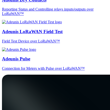
Reporting Status and Controlling relays inputs/outputs over
LoRaWAN™
Adeunis LoRaWAN Field Test
Field Test Device over LoRaWAN™
Adeunis Pulse
Connection for Meters with Pulse over LoRaWAN™