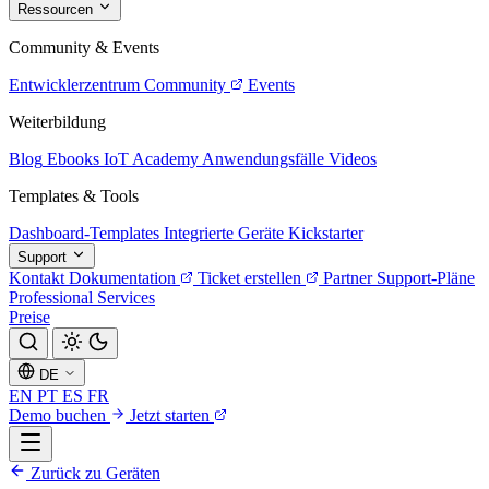
Ressourcen
Community & Events
Entwicklerzentrum
Community
Events
Weiterbildung
Blog
Ebooks
IoT Academy
Anwendungsfälle
Videos
Templates & Tools
Dashboard-Templates
Integrierte Geräte
Kickstarter
Support
Kontakt
Dokumentation
Ticket erstellen
Partner
Support-Pläne
Professional Services
Preise
DE
EN
PT
ES
FR
Demo buchen
Jetzt starten
Zurück zu Geräten