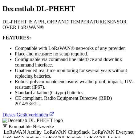
Decentlab DL-PHEHT
DL-PHEHT IS A PH, ORP AND TEMPERATURE SENSOR
OVER LoRaWAN®
FEATURES:
Compatible with LoRaWAN® networks of any provider.
Place and measure: no setup required.
Configurable via command line interface and downlink
command interface.
Unattended real-time monitoring for several years without
replacing batteries.
Robust polycarbonate enclosure: weatherproof, impact-, UV-
resistant (IP67).
Standard alkaline (C-type) batteries.
CE compliant, Radio Equipment Directive (RED)
2014/53/EU.
Dieses Gerät verbinden
Kompatible Netzwerke
LoRaWAN Actility
LoRaWAN ChirpStack
LoRaWAN Everynet
LoRaWAN Helium
LoRaWAN Kerlink
LoRaWAN Loriot