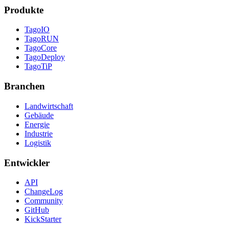
Produkte
TagoIO
TagoRUN
TagoCore
TagoDeploy
TagoTiP
Branchen
Landwirtschaft
Gebäude
Energie
Industrie
Logistik
Entwickler
API
ChangeLog
Community
GitHub
KickStarter