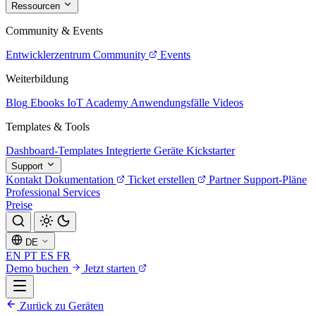
Ressourcen
Community & Events
Entwicklerzentrum
Community
Events
Weiterbildung
Blog
Ebooks
IoT Academy
Anwendungsfälle
Videos
Templates & Tools
Dashboard-Templates
Integrierte Geräte
Kickstarter
Support
Kontakt
Dokumentation
Ticket erstellen
Partner
Support-Pläne
Professional Services
Preise
DE
EN
PT
ES
FR
Demo buchen
Jetzt starten
Zurück zu Geräten