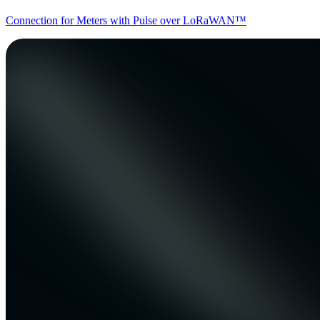
Connection for Meters with Pulse over LoRaWAN™