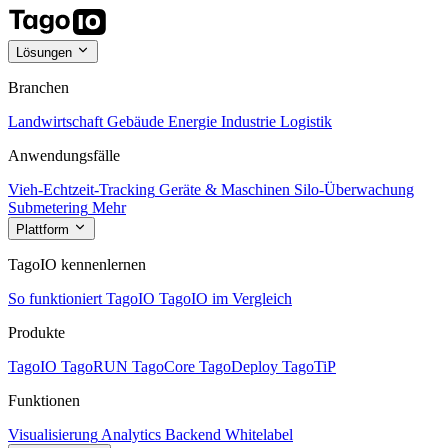
Lösungen
Branchen
Landwirtschaft
Gebäude
Energie
Industrie
Logistik
Anwendungsfälle
Vieh-Echtzeit-Tracking
Geräte & Maschinen
Silo-Überwachung
Submetering
Mehr
Plattform
TagoIO kennenlernen
So funktioniert TagoIO
TagoIO im Vergleich
Produkte
TagoIO
TagoRUN
TagoCore
TagoDeploy
TagoTiP
Funktionen
Visualisierung
Analytics
Backend
Whitelabel