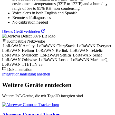
environments/temperatures (32°F to 122°F) and a humidity
range of 5% to 95% RH, non-condensing
Voice alerts in both English and Spanish
Remote self-diagnostics
No calibration needed
Dieses Gerät verbinden
Kompatible Netzwerke
LoRaWAN Actility
LoRaWAN ChirpStack
LoRaWAN Everynet
LoRaWAN Helium
LoRaWAN Kerlink
LoRaWAN Tektelic
LoRaWAN Swisscom
LoRaWAN SenRa
LoRaWAN Senet
LoRaWAN Orbiwise
LoRaWAN Loriot
LoRaWAN MachineQ
LoRaWAN TTI/TTN v3
Dokumentation
Integrationsanleitung ansehen
Weitere Geräte entdecken
Weitere IoT-Geräte, die mit TagoIO integriert sind
Abeeway Compact Tracker