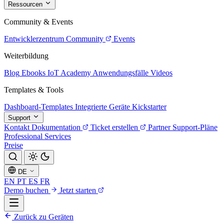
Ressourcen
Community & Events
Entwicklerzentrum
Community
Events
Weiterbildung
Blog
Ebooks
IoT Academy
Anwendungsfälle
Videos
Templates & Tools
Dashboard-Templates
Integrierte Geräte
Kickstarter
Support
Kontakt
Dokumentation
Ticket erstellen
Partner
Support-Pläne
Professional Services
Preise
DE
EN
PT
ES
FR
Demo buchen
Jetzt starten
Zurück zu Geräten