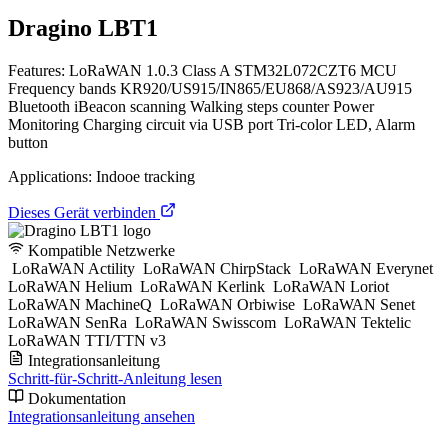
Dragino LBT1
Features: LoRaWAN 1.0.3 Class A STM32L072CZT6 MCU
Frequency bands KR920/US915/IN865/EU868/AS923/AU915
Bluetooth iBeacon scanning Walking steps counter Power
Monitoring Charging circuit via USB port Tri-color LED, Alarm
button
Applications: Indooe tracking
Dieses Gerät verbinden
Kompatible Netzwerke
LoRaWAN Actility
LoRaWAN ChirpStack
LoRaWAN Everynet
LoRaWAN Helium
LoRaWAN Kerlink
LoRaWAN Loriot
LoRaWAN MachineQ
LoRaWAN Orbiwise
LoRaWAN Senet
LoRaWAN SenRa
LoRaWAN Swisscom
LoRaWAN Tektelic
LoRaWAN TTI/TTN v3
Integrationsanleitung
Schritt-für-Schritt-Anleitung lesen
Dokumentation
Integrationsanleitung ansehen