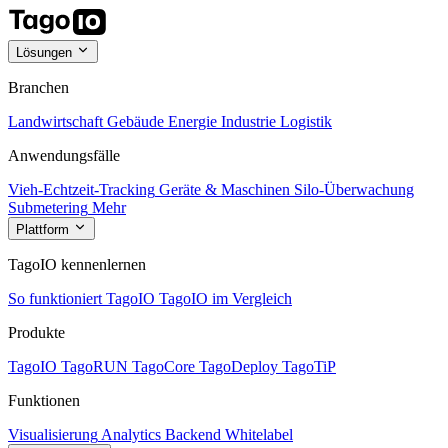
Lösungen
Branchen
Landwirtschaft
Gebäude
Energie
Industrie
Logistik
Anwendungsfälle
Vieh-Echtzeit-Tracking
Geräte & Maschinen
Silo-Überwachung
Submetering
Mehr
Plattform
TagoIO kennenlernen
So funktioniert TagoIO
TagoIO im Vergleich
Produkte
TagoIO
TagoRUN
TagoCore
TagoDeploy
TagoTiP
Funktionen
Visualisierung
Analytics
Backend
Whitelabel