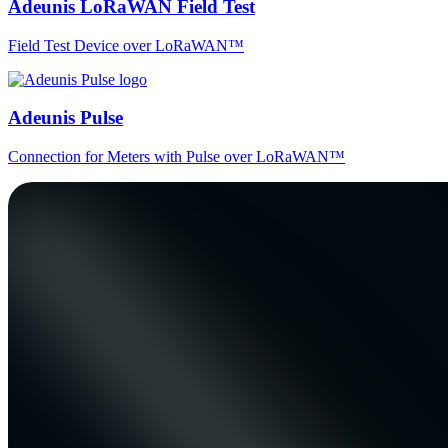
Adeunis LoRaWAN Field Test
Field Test Device over LoRaWAN™
Adeunis Pulse
Connection for Meters with Pulse over LoRaWAN™